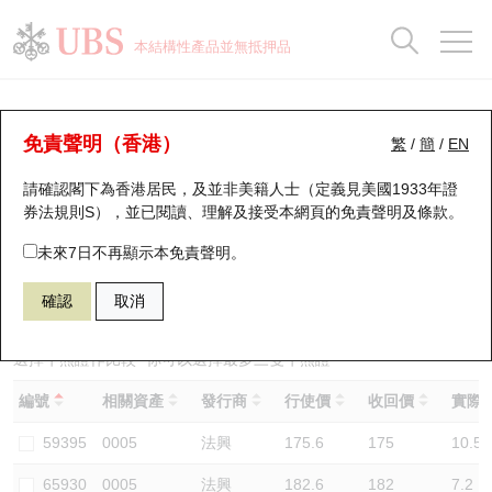
正股資料及市場統計
認股證分析儀
牛熊證分析儀
輪證市場統計
港股通資金流
瑞銀輪證教室
認股證
牛熊證
本結構性產品並無抵押品
認股證搜尋
表現
圖搜牛熊
表現
十大成交
港股通資金流
十大成交
瑞銀輪證教室
牛熊證分析儀
瑞銀認股證一覽
街貨統計
街貨統計
十大升幅/跌幅
正股分析儀
持股比重
每月輪證大市專題
牛熊全景快搜
免責聲明（香港）
繁
/
簡
/
EN
表現
街貨統計
比較
請確認閣下為香港居民，及並非美籍人士（定義見美國1933年證
新發行瑞銀認股證
比較
牛熊證搜尋
比較
十大認股證成交分佈
二十大活躍股份
顯示所有持股比重
輪證專欄
券法規則S），並已閱讀、理解及接受本網頁的
免責聲明及條款
。
即將到期認股證
牛熊證街貨分佈圖
十天股證佔大市成交
恒指成份股
講座及教育短片
66621 瑞銀
熊證
未來7日不再顯示本免責聲明。
0005 匯豐控股
確認
取消
認股證到期結算價查詢
正股牛熊證列表
資金流
國指成份股
認股證投資者教育
認股證分析儀
新發行瑞銀牛熊證
街貨統計
科指成份股
牛熊證投資者教育
選擇牛熊證作比較 *你可以選擇最多
三
隻牛熊證
編號
相關資產
發行商
行使價
收回價
實際槓
認股證速算機
已收回牛熊證剩餘價值
三十大平均引伸波幅
相關資產沽空
認股證牛熊證常問問題
59395
0005
法興
175.6
175
10.5
引伸波幅比較圖
即將到期牛熊證
業績及經濟日曆
65930
0005
法興
182.6
182
7.2