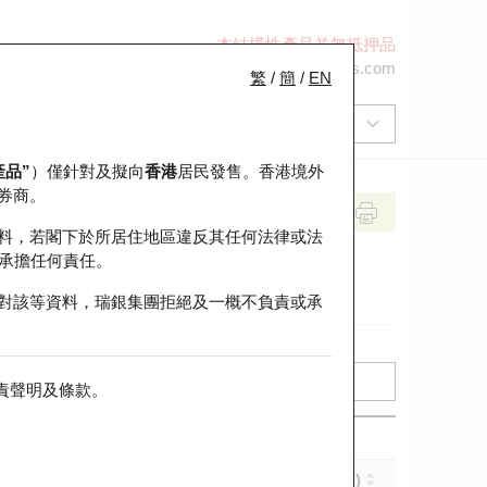
本結構性產品並無抵押品
+852 2971 6668
ol-hkwarrants@ubs.com
繁
/
簡
/
EN
產品”
）僅針對及擬向
香港
居民發售。香港境外
券商。
料，若閣下於所居住地區違反其任何法律或法
承擔任何責任。
對該等資料，瑞銀集團拒絕及一概不負責或承
責聲明及條款
。
實際槓桿 (倍)
到期日 (年-月-日)