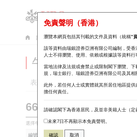
免責聲明（香港）
瀏覽本網頁包括其刊載的文件及資料（統稱
“
認股證
牛熊證
美股指數產品
輪證市場統計
該等資料由瑞銀證券亞洲有限公司編制，受香
人士不得瀏覽、使用、依賴或根據該等資料行
牛熊證分析儀
當地法律及法規或會禁止或限制閣下瀏覽、下
規，瑞士銀行、瑞銀證券亞洲有限公司及其相
表現
街貨統計
比較
此外，若任何人士或實體就其所居住地區提供
擔任何責任。
66060 瑞銀
牛證
請確認閣下為香港居民，及並非美籍人士（定義
HSI 恒生指
未來7日不再顯示本免責聲明。
選擇牛熊證作比較 *你可以選擇最多
五
隻牛熊證
編號
確認
取消
相關資產
發