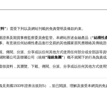
資料”
）需受下列以及網站刊載的免責聲明及條款約束。
正股資料及市場統計
瑞銀輪證教室
港證券及期貨事務監察委員會監管。本網站所述金融產品（
“結構性
事。有意就任何結構性產品進行交易的其他國家居民應聯絡其傳統證
載、傳閱、分派、分享或以任何其他方式使用任何部分或全部該等資
關附屬公司及聯屬公司（統稱
“瑞銀集團”
）概不就閣下的行為負責或
虛假資料，其瀏覽、下載、傳閱、分派、分享或以任何其他方式使用
見美國1933年證券法規則S），並已閱讀、理解及接受本網頁的
數
免
行商
行使價
收回價