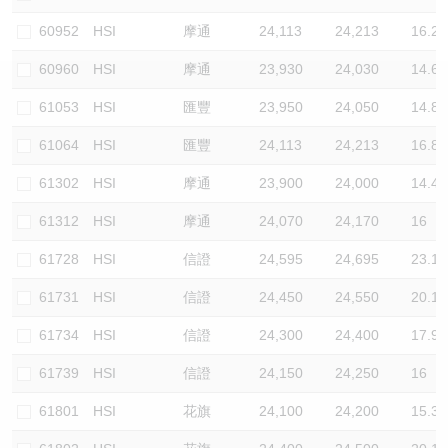
認股證/牛熊證日誌
牛熊證到期結算價查詢
中資ETFs溢價比較
60952
HSI
摩通
24,113
24,213
16.2
60960
HSI
摩通
23,930
24,030
14.6
認股證文件及公告
牛熊證分析儀
AH 股價對照
61053
HSI
匯豐
23,950
24,050
14.8
認股證文件及公告 (瑞信)
牛熊證速算機
即市板塊表現
61064
HSI
匯豐
24,113
24,213
16.8
牛熊證文件及公告
ADR
61302
HSI
摩通
23,900
24,000
14.4
61312
HSI
摩通
24,070
24,170
16
牛熊證文件及公告 (瑞信)
收市競價變化
61728
HSI
信證
24,595
24,695
23.1
61731
HSI
信證
24,450
24,550
20.1
61734
HSI
信證
24,300
24,400
17.9
61739
HSI
信證
24,150
24,250
16
61801
HSI
花旗
24,100
24,200
15.3