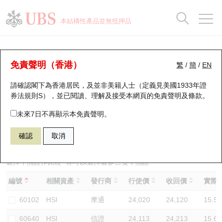
正股資料及市場統計
認股證分析儀
牛熊證分析儀
輪證市場統計
港股通資金流
瑞銀輪證教室
認股證
牛熊證
本結構性產品並無抵押品
認股證搜尋
表現
圖搜牛熊
表現
十大成交
港股通資金流
十大成交
瑞銀輪證教室
牛熊證分析儀
瑞銀認股證一覽
街貨統計
街貨統計
十大升幅/跌幅
正股分析儀
持股比重
每月輪證大市專題
牛熊全景快搜
免責聲明（香港）
繁
/
簡
/
EN
表現
街貨統計
比較
請確認閣下為香港居民，及並非美籍人士（定義見美國1933年證
新發行瑞銀認股證
比較
牛熊證搜尋
比較
十大認股證成交分佈
二十大活躍股份
顯示所有持股比重
輪證專欄
券法規則S），並已閱讀、理解及接受本網頁的
免責聲明及條款
。
即將到期認股證
牛熊證街貨分佈圖
十天股證佔大市成交
恒指成份股
講座及教育短片
67438 瑞銀
牛證
未來7日不再顯示本免責聲明。
HSI 恒生指數
確認
取消
認股證到期結算價查詢
正股牛熊證列表
資金流
國指成份股
認股證投資者教育
認股證分析儀
新發行瑞銀牛熊證
街貨統計
科指成份股
牛熊證投資者教育
選擇牛熊證作比較 *你可以選擇最多
三
隻牛熊證
編號
相關資產
發行商
行使價
收回價
實際槓
認股證速算機
已收回牛熊證剩餘價值
三十大平均引伸波幅
相關資產沽空
認股證牛熊證常問問題
60102
HSI
摩通
24,020
24,120
15.5
引伸波幅比較圖
即將到期牛熊證
業績及經濟日曆
60640
HSI
信證
24,113
24,213
15.6