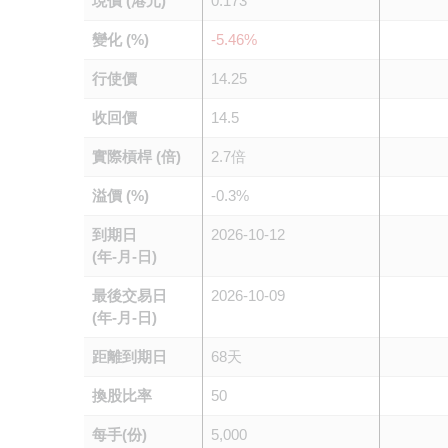
現價 (港元)
0.173
變化 (%)
-5.46%
行使價
14.25
收回價
14.5
實際槓桿 (倍)
2.7倍
溢價 (%)
-0.3%
到期日
2026-10-12
(年-月-日)
最後交易日
2026-10-09
(年-月-日)
距離到期日
68天
換股比率
50
每手(份)
5,000