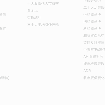
正股分析儀
十天股證佔大市成交
二十大活躍股
資金流
價值
恒指成份股
街貨統計
國指成份股
三十大平均引伸波幅
查詢
科指成份股
相關資產沽空
業績及經濟日
中資ETFs溢
AH 股價對照
即市板塊表現
ADR
(瑞信)
收市競價變化