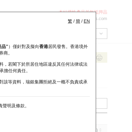
本結構性產品並無抵押品
+852 2971 6668
ol-hkwarrants@ubs.com
繁
/
簡
/
EN
產品”
）僅針對及擬向
香港
居民發售。香港境外
券商。
料，若閣下於所居住地區違反其任何法律或法
承擔任何責任。
對該等資料，瑞銀集團拒絕及一概不負責或承
責聲明及條款
。
實際槓桿 (倍)
到期日 (年-月-日)