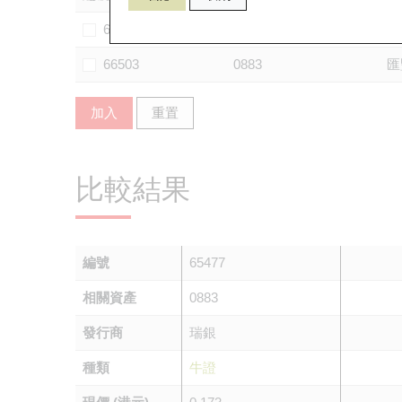
64383
0883
花
66503
0883
匯
加入
重置
比較結果
編號
65477
相關資產
0883
發行商
瑞銀
種類
牛證