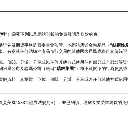
資料”
）需受下列以及網站刊載的免責聲明及條款約束。
正股資料及市場統計
瑞銀輪證教室
港證券及期貨事務監察委員會監管。本網站所述金融產品（
“結構性
事。有意就任何結構性產品進行交易的其他國家居民應聯絡其傳統證
載、傳閱、分派、分享或以任何其他方式使用任何部分或全部該等資
關附屬公司及聯屬公司（統稱
“瑞銀集團”
）概不就閣下的行為負責或
虛假資料，其瀏覽、下載、傳閱、分派、分享或以任何其他方式使用
見美國1933年證券法規則S），並已閱讀、理解及接受本網頁的
海洋石油
免
行商
行使價
收回價