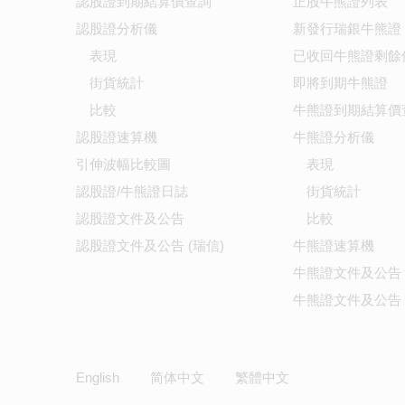
認股證到期結算價查詢
正股牛熊證列表
認股證分析儀
新發行瑞銀牛熊證
表現
已收回牛熊證剩餘
街貨統計
即將到期牛熊證
比較
牛熊證到期結算價
認股證速算機
牛熊證分析儀
引伸波幅比較圖
表現
認股證/牛熊證日誌
街貨統計
認股證文件及公告
比較
認股證文件及公告 (瑞信)
牛熊證速算機
牛熊證文件及公告
牛熊證文件及公告 
English
简体中文
繁體中文