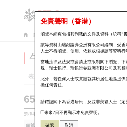
免責聲明（香港）
瀏覽本網頁包括其刊載的文件及資料（統稱
“
認股證
牛熊證
美股指數產品
輪證市場統計
該等資料由瑞銀證券亞洲有限公司編制，受香
人士不得瀏覽、使用、依賴或根據該等資料行
牛熊證分析儀
當地法律及法規或會禁止或限制閣下瀏覽、下
規，瑞士銀行、瑞銀證券亞洲有限公司及其相
表現
街貨統計
比較
此外，若任何人士或實體就其所居住地區提供
擔任何責任。
65477 瑞銀
牛證
請確認閣下為香港居民，及並非美籍人士（定義
0883 中國
未來7日不再顯示本免責聲明。
選擇牛熊證作比較 *你可以選擇最多
五
隻牛熊證
編號
確認
取消
相關資產
發