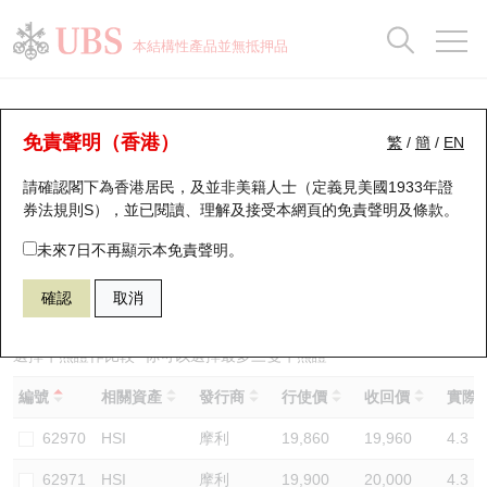
正股資料及市場統計
認股證分析儀
牛熊證分析儀
輪證市場統計
港股通資金流
瑞銀輪證教室
認股證
牛熊證
本結構性產品並無抵押品
認股證搜尋
表現
圖搜牛熊
表現
十大成交
港股通資金流
十大成交
瑞銀輪證教室
牛熊證分析儀
瑞銀認股證一覽
街貨統計
街貨統計
十大升幅/跌幅
正股分析儀
持股比重
每月輪證大市專題
牛熊全景快搜
免責聲明（香港）
繁
/
簡
/
EN
表現
街貨統計
比較
請確認閣下為香港居民，及並非美籍人士（定義見美國1933年證
新發行瑞銀認股證
比較
牛熊證搜尋
比較
十大認股證成交分佈
二十大活躍股份
顯示所有持股比重
輪證專欄
券法規則S），並已閱讀、理解及接受本網頁的
免責聲明及條款
。
即將到期認股證
牛熊證街貨分佈圖
十天股證佔大市成交
恒指成份股
講座及教育短片
65148 瑞銀
牛證
未來7日不再顯示本免責聲明。
HSI 恒生指數
確認
取消
認股證到期結算價查詢
正股牛熊證列表
資金流
國指成份股
認股證投資者教育
認股證分析儀
新發行瑞銀牛熊證
街貨統計
科指成份股
牛熊證投資者教育
選擇牛熊證作比較 *你可以選擇最多
三
隻牛熊證
編號
相關資產
發行商
行使價
收回價
實際槓
認股證速算機
已收回牛熊證剩餘價值
三十大平均引伸波幅
相關資產沽空
認股證牛熊證常問問題
62970
HSI
摩利
19,860
19,960
4.3
引伸波幅比較圖
即將到期牛熊證
業績及經濟日曆
62971
HSI
摩利
19,900
20,000
4.3