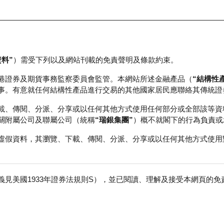
資料”
）需受下列以及網站刊載的免責聲明及條款約束。
正股資料及市場統計
瑞銀輪證教室
港證券及期貨事務監察委員會監管。本網站所述金融產品（
“結構性
事。有意就任何結構性產品進行交易的其他國家居民應聯絡其傳統證
載、傳閱、分派、分享或以任何其他方式使用任何部分或全部該等資
關附屬公司及聯屬公司（統稱
“瑞銀集團”
）概不就閣下的行為負責或
虛假資料，其瀏覽、下載、傳閱、分派、分享或以任何其他方式使用
見美國1933年證券法規則S），並已閱讀、理解及接受本網頁的
股份有限公司
免
行商
行使價
收回價