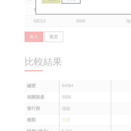
68125
9888
法
68019
9888
瑞
加入
重置
比較結果
編號
64984
相關資產
9888
發行商
瑞銀
種類
牛證