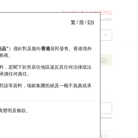
本結構性產品並無抵押品
+852 2971 6668
ol-hkwarrants@ubs.com
繁
/
簡
/
EN
產品”
）僅針對及擬向
香港
居民發售。香港境外
券商。
料，若閣下於所居住地區違反其任何法律或法
承擔任何責任。
對該等資料，瑞銀集團拒絕及一概不負責或承
責聲明及條款
。
實際槓桿 (倍)
到期日 (年-月-日)