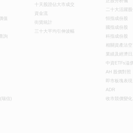
正股分析儀
十天股證佔大市成交
二十大活躍股
資金流
價值
恒指成份股
街貨統計
國指成份股
三十大平均引伸波幅
查詢
科指成份股
相關資產沽空
業績及經濟日
中資ETFs溢
AH 股價對照
即市板塊表現
ADR
(瑞信)
收市競價變化