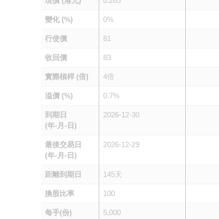
現價 (港元)
0.265
變化 (%)
0%
行使價
81
收回價
83
實際槓桿 (倍)
4倍
溢價 (%)
0.7%
到期日
2026-12-30
(年-月-日)
最後交易日
2026-12-29
(年-月-日)
距離到期日
145天
換股比率
100
每手(份)
5,000