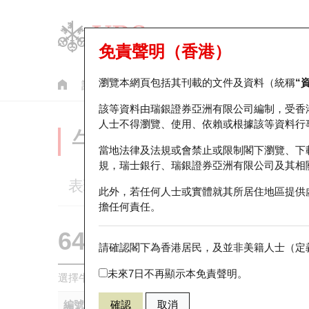
免責聲明（香港）
瀏覽本網頁包括其刊載的文件及資料（統稱
“
認股證
牛熊證
美股指數產品
輪證市場統計
該等資料由瑞銀證券亞洲有限公司編制，受香
人士不得瀏覽、使用、依賴或根據該等資料行
牛熊證分析儀
當地法律及法規或會禁止或限制閣下瀏覽、下
規，瑞士銀行、瑞銀證券亞洲有限公司及其相
表現
街貨統計
比較
此外，若任何人士或實體就其所居住地區提供
擔任何責任。
64984 瑞銀
牛證
請確認閣下為香港居民，及並非美籍人士（定義
9888 百度
未來7日不再顯示本免責聲明。
選擇牛熊證作比較 *你可以選擇最多
五
隻牛熊證
編號
確認
取消
相關資產
發