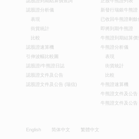
認股證到期結算價查詢
正股牛熊證列表
認股證分析儀
新發行瑞銀牛熊證
表現
已收回牛熊證剩餘
街貨統計
即將到期牛熊證
比較
牛熊證到期結算價
認股證速算機
牛熊證分析儀
引伸波幅比較圖
表現
認股證/牛熊證日誌
街貨統計
認股證文件及公告
比較
認股證文件及公告 (瑞信)
牛熊證速算機
牛熊證文件及公告
牛熊證文件及公告 
English
简体中文
繁體中文