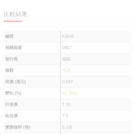
認股證/牛熊證日誌
牛熊證到期結算價查詢
中資ETFs溢價比較
比較結果
認股證文件及公告
牛熊證分析儀
AH 股價對照
編號
63645
認股證文件及公告 (瑞信)
牛熊證速算機
即市板塊表現
相關資產
0857
牛熊證文件及公告
ADR
發行商
瑞銀
牛熊證文件及公告 (瑞信)
收市競價變化
種類
牛證
現價 (港元)
0.037
變化 (%)
+2.78%
行使價
7.35
收回價
7.5
實際槓桿 (倍)
5.1倍