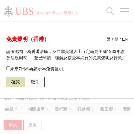
正股資料及市場統計
認股證分析儀
牛熊證分析儀
輪證市場統計
港股通資金流
瑞銀輪證教室
認股證
牛熊證
本結構性產品並無抵押品
認股證搜尋
表現
圖搜牛熊
表現
十大成交
港股通資金流
十大成交
瑞銀輪證教室
牛熊證分析儀
瑞銀認股證一覽
街貨統計
街貨統計
十大升幅/跌幅
正股分析儀
持股比重
每月輪證大市專題
牛熊全景快搜
免責聲明（香港）
繁
/
簡
/
EN
表現
街貨統計
比較
請確認閣下為香港居民，及並非美籍人士（定義見美國1933年證
新發行瑞銀認股證
比較
牛熊證搜尋
比較
十大認股證成交分佈
二十大活躍股份
顯示所有持股比重
輪證專欄
券法規則S），並已閱讀、理解及接受本網頁的
免責聲明及條款
。
即將到期認股證
牛熊證街貨分佈圖
十天股證佔大市成交
恒指成份股
講座及教育短片
63645 瑞銀
牛證
未來7日不再顯示本免責聲明。
0857 中國石油股份
確認
取消
認股證到期結算價查詢
正股牛熊證列表
資金流
國指成份股
認股證投資者教育
認股證分析儀
新發行瑞銀牛熊證
街貨統計
科指成份股
牛熊證投資者教育
選擇牛熊證作比較 *你可以選擇最多
三
隻牛熊證
編號
相關資產
發行商
行使價
收回價
實際槓
認股證速算機
已收回牛熊證剩餘價值
三十大平均引伸波幅
相關資產沽空
認股證牛熊證常問問題
加入
重置
引伸波幅比較圖
即將到期牛熊證
業績及經濟日曆