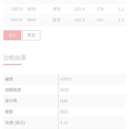
認股證/牛熊證日誌
牛熊證到期結算價查詢
中資ETFs溢價比較
59274
3690
摩利
181.8
179
1.1
59470
3690
匯豐
182.5
180
1.1
認股證文件及公告
牛熊證分析儀
AH 股價對照
加入
重置
認股證文件及公告 (瑞信)
牛熊證速算機
即市板塊表現
牛熊證文件及公告
ADR
比較結果
牛熊證文件及公告 (瑞信)
收市競價變化
編號
62820
相關資產
3690
發行商
瑞銀
種類
熊證
現價 (港元)
0.18