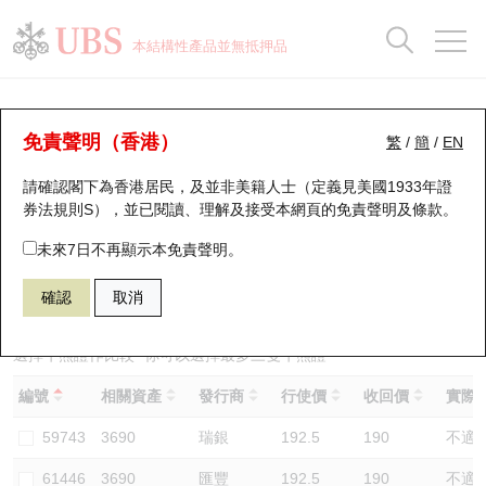
正股資料及市場統計
認股證分析儀
牛熊證分析儀
輪證市場統計
港股通資金流
瑞銀輪證教室
認股證
牛熊證
本結構性產品並無抵押品
認股證搜尋
表現
圖搜牛熊
表現
十大成交
港股通資金流
十大成交
瑞銀輪證教室
牛熊證分析儀
瑞銀認股證一覽
街貨統計
街貨統計
十大升幅/跌幅
正股分析儀
持股比重
每月輪證大市專題
牛熊全景快搜
免責聲明（香港）
繁
/
簡
/
EN
表現
街貨統計
比較
請確認閣下為香港居民，及並非美籍人士（定義見美國1933年證
新發行瑞銀認股證
比較
牛熊證搜尋
比較
十大認股證成交分佈
二十大活躍股份
顯示所有持股比重
輪證專欄
券法規則S），並已閱讀、理解及接受本網頁的
免責聲明及條款
。
即將到期認股證
牛熊證街貨分佈圖
十天股證佔大市成交
恒指成份股
講座及教育短片
62820 瑞銀
熊證
未來7日不再顯示本免責聲明。
3690 美團
確認
取消
認股證到期結算價查詢
正股牛熊證列表
資金流
國指成份股
認股證投資者教育
認股證分析儀
新發行瑞銀牛熊證
街貨統計
科指成份股
牛熊證投資者教育
選擇牛熊證作比較 *你可以選擇最多
三
隻牛熊證
編號
相關資產
發行商
行使價
收回價
實際槓
認股證速算機
已收回牛熊證剩餘價值
三十大平均引伸波幅
相關資產沽空
認股證牛熊證常問問題
59743
3690
瑞銀
192.5
190
不適
引伸波幅比較圖
即將到期牛熊證
業績及經濟日曆
61446
3690
匯豐
192.5
190
不適