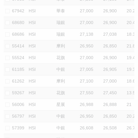
67942
HSI
華泰
27,000
26,900
20.2
68680
HSI
瑞銀
27,000
26,900
20.4
68686
HSI
瑞銀
27,138
27,038
18.3
55414
HSI
摩利
26,950
26,850
21.8
55524
HSI
花旗
27,000
26,900
19.4
61185
HSI
中銀
27,005
26,905
19.3
61262
HSI
摩利
27,100
27,000
18.6
59267
HSI
花旗
27,550
27,450
13.5
56006
HSI
星展
26,988
26,888
21
56797
HSI
中銀
26,950
26,850
20.2
57399
HSI
中銀
26,608
26,508
26.7