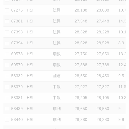
67275
HSI
法興
28,188
28,088
10.7
67381
HSI
法興
27,548
27,448
14.3
67393
HSI
法興
28,328
28,228
10.1
67394
HSI
法興
28,628
28,528
8.9
69578
HSI
瑞銀
27,750
27,650
13.2
69579
HSI
瑞銀
27,888
27,788
12.4
53332
HSI
國君
28,550
28,450
9.5
53379
HSI
中銀
27,927
27,827
11.6
53381
HSI
中銀
28,205
28,105
10.3
53439
HSI
摩利
28,650
28,550
9
53440
HSI
摩利
28,380
28,280
9.9