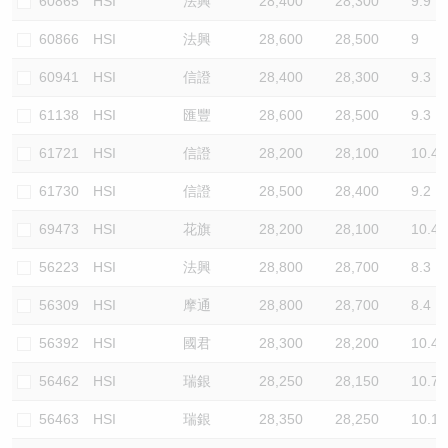
60865
HSI
法興
28,400
28,300
9.9
60866
HSI
法興
28,600
28,500
9
60941
HSI
信證
28,400
28,300
9.3
61138
HSI
匯豐
28,600
28,500
9.3
61721
HSI
信證
28,200
28,100
10.4
61730
HSI
信證
28,500
28,400
9.2
69473
HSI
花旗
28,200
28,100
10.4
56223
HSI
法興
28,800
28,700
8.3
56309
HSI
摩通
28,800
28,700
8.4
56392
HSI
國君
28,300
28,200
10.4
56462
HSI
瑞銀
28,250
28,150
10.7
56463
HSI
瑞銀
28,350
28,250
10.1