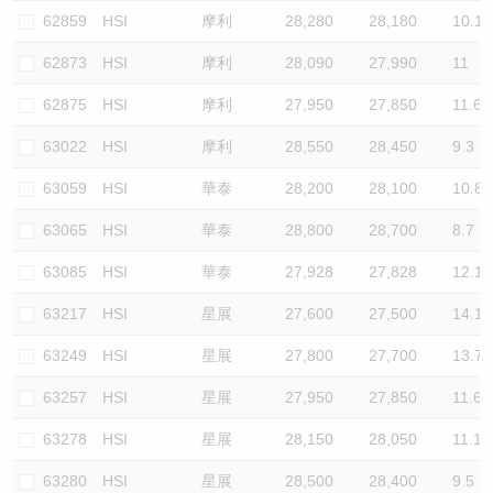
62859
HSI
摩利
28,280
28,180
10.1
62873
HSI
摩利
28,090
27,990
11
62875
HSI
摩利
27,950
27,850
11.6
63022
HSI
摩利
28,550
28,450
9.3
63059
HSI
華泰
28,200
28,100
10.8
63065
HSI
華泰
28,800
28,700
8.7
63085
HSI
華泰
27,928
27,828
12.1
63217
HSI
星展
27,600
27,500
14.1
63249
HSI
星展
27,800
27,700
13.7
63257
HSI
星展
27,950
27,850
11.6
63278
HSI
星展
28,150
28,050
11.1
63280
HSI
星展
28,500
28,400
9.5