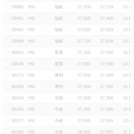
59985
HSI
瑞銀
27,378
27,278
15.7
59991
HSI
瑞銀
27,500
27,400
14.8
59992
HSI
瑞銀
27,618
27,518
13.8
59994
HSI
瑞銀
27,728
27,628
13.2
60014
HSI
星展
27,350
27,250
16.9
60026
HSI
星展
27,650
27,550
14.5
60173
HSI
摩利
27,550
27,450
14.1
60200
HSI
摩利
27,300
27,200
16.2
60243
HSI
花旗
27,400
27,300
15.5
60265
HSI
中銀
27,305
27,205
16.1
60277
HSI
中銀
27,605
27,505
13.4
60292
HSI
中銀
28,005
27,905
11.1