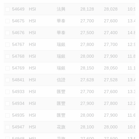
54649
HSI
法興
28,128
28,028
10.9
54675
HSI
華泰
27,700
27,600
13.4
54676
HSI
華泰
27,500
27,400
14.8
54767
HSI
瑞銀
27,800
27,700
12.9
54768
HSI
瑞銀
28,000
27,900
11.8
54769
HSI
瑞銀
28,150
28,050
11.1
54841
HSI
信證
27,628
27,528
13.4
54933
HSI
匯豐
27,700
27,600
13.3
54934
HSI
匯豐
27,900
27,800
12.2
54935
HSI
匯豐
28,000
27,900
11.6
54947
HSI
花旗
28,100
28,000
10.8
54948
HSI
花旗
27,600
27,500
13.9