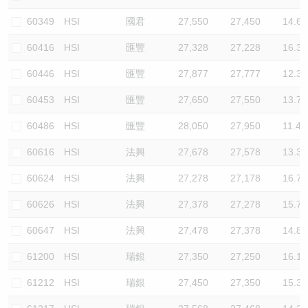
60349
HSI
國君
27,550
27,450
14.6
60416
HSI
匯豐
27,328
27,228
16.3
60446
HSI
匯豐
27,877
27,777
12.3
60453
HSI
匯豐
27,650
27,550
13.7
60486
HSI
匯豐
28,050
27,950
11.4
60616
HSI
法興
27,678
27,578
13.3
60624
HSI
法興
27,278
27,178
16.7
60626
HSI
法興
27,378
27,278
15.7
60647
HSI
法興
27,478
27,378
14.8
61200
HSI
瑞銀
27,350
27,250
16.1
61212
HSI
瑞銀
27,450
27,350
15.3