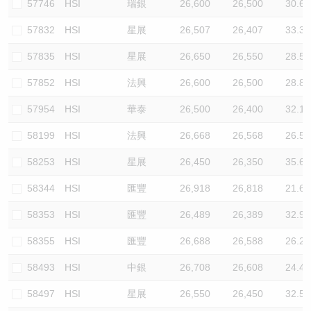
57746
HSI
瑞銀
26,600
26,500
30.6
57832
HSI
星展
26,507
26,407
33.3
57835
HSI
星展
26,650
26,550
28.5
57852
HSI
法興
26,600
26,500
28.8
57954
HSI
華泰
26,500
26,400
32.1
58199
HSI
法興
26,668
26,568
26.5
58253
HSI
星展
26,450
26,350
35.6
58344
HSI
匯豐
26,918
26,818
21.6
58353
HSI
匯豐
26,489
26,389
32.9
58355
HSI
匯豐
26,688
26,588
26.2
58493
HSI
中銀
26,708
26,608
24.4
58497
HSI
星展
26,550
26,450
32.5