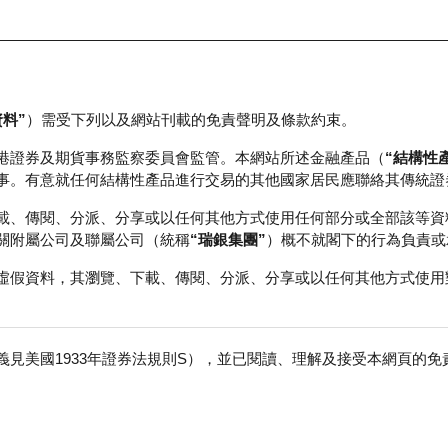
資料”
）需受下列以及網站刊載的免責聲明及條款約束。
正股資料及市場統計
瑞銀輪證教室
港證券及期貨事務監察委員會監管。本網站所述金融產品（
“結構性
事。有意就任何結構性產品進行交易的其他國家居民應聯絡其傳統證
載、傳閱、分派、分享或以任何其他方式使用任何部分或全部該等資
關附屬公司及聯屬公司（統稱
“瑞銀集團”
）概不就閣下的行為負責或
虛假資料，其瀏覽、下載、傳閱、分派、分享或以任何其他方式使用
見美國1933年證券法規則S），並已閱讀、理解及接受本網頁的
免
行商
行使價
收回價