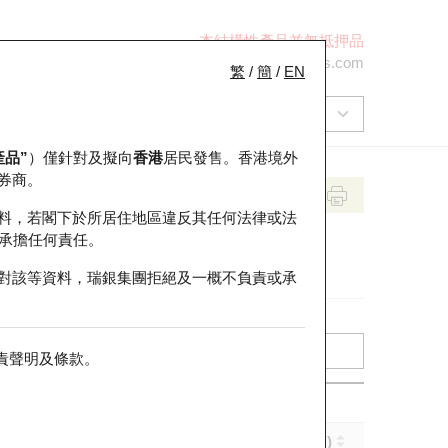
本結構性產品並無抵押品
+852 2971 6668
ol-hkwarrants@ubs.com
繁
/
簡
/
EN
產品”
）僅針對及擬向
香港
居民發售。香港境外
券商。
料，若閣下於所居住地區違反其任何法律或法
承擔任何責任。
對該等資料，瑞銀集團拒絕及一概不負責或承
責聲明及條款
。
實際槓桿 (倍)
到期日 (年-月-日)