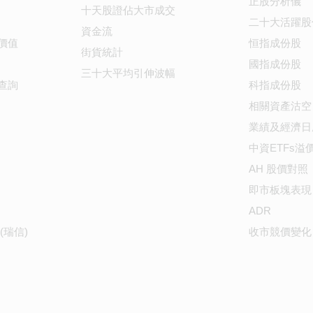
正股分析儀
十天股證佔大市成交
二十大活躍股
資金流
價值
恒指成份股
街貨統計
國指成份股
三十大平均引伸波幅
查詢
科指成份股
相關資產沽空
業績及經濟日
中資ETFs溢
AH 股價對照
即市板塊表現
ADR
(瑞信)
收市競價變化