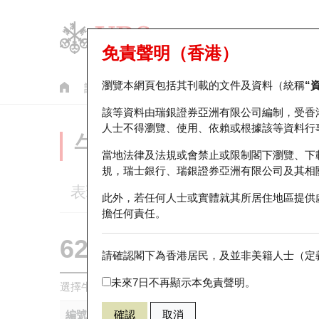
免責聲明（香港）
瀏覽本網頁包括其刊載的文件及資料（統稱
“
認股證
牛熊證
美股指數產品
輪證市場統計
該等資料由瑞銀證券亞洲有限公司編制，受香
人士不得瀏覽、使用、依賴或根據該等資料行
牛熊證分析儀
當地法律及法規或會禁止或限制閣下瀏覽、下
規，瑞士銀行、瑞銀證券亞洲有限公司及其相
表現
街貨統計
比較
此外，若任何人士或實體就其所居住地區提供
擔任何責任。
62026 瑞銀
熊證
請確認閣下為香港居民，及並非美籍人士（定義
1024 快手
未來7日不再顯示本免責聲明。
選擇牛熊證作比較 *你可以選擇最多
五
隻牛熊證
編號
確認
取消
相關資產
發