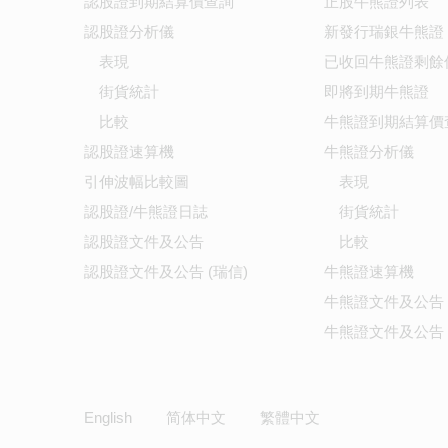
認股證到期結算價查詢
正股牛熊證列表
認股證分析儀
新發行瑞銀牛熊證
表現
已收回牛熊證剩餘
街貨統計
即將到期牛熊證
比較
牛熊證到期結算價
認股證速算機
牛熊證分析儀
引伸波幅比較圖
表現
認股證/牛熊證日誌
街貨統計
認股證文件及公告
比較
認股證文件及公告 (瑞信)
牛熊證速算機
牛熊證文件及公告
牛熊證文件及公告 
English
简体中文
繁體中文