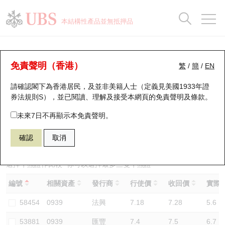
正股資料及市場統計
認股證分析儀
牛熊證分析儀
輪證市場統計
港股通資金流
瑞銀輪證教室
認股證
牛熊證
本結構性產品並無抵押品
認股證搜尋
表現
圖搜牛熊
表現
十大成交
港股通資金流
十大成交
瑞銀輪證教室
牛熊證分析儀
瑞銀認股證一覽
街貨統計
街貨統計
十大升幅/跌幅
正股分析儀
持股比重
每月輪證大市專題
牛熊全景快搜
免責聲明（香港）
繁
/
簡
/
EN
表現
街貨統計
比較
請確認閣下為香港居民，及並非美籍人士（定義見美國1933年證
新發行瑞銀認股證
比較
牛熊證搜尋
比較
十大認股證成交分佈
二十大活躍股份
顯示所有持股比重
輪證專欄
券法規則S），並已閱讀、理解及接受本網頁的
免責聲明及條款
。
即將到期認股證
牛熊證街貨分佈圖
十天股證佔大市成交
恒指成份股
講座及教育短片
60892 瑞銀
牛證
未來7日不再顯示本免責聲明。
0939 建設銀行
確認
取消
認股證到期結算價查詢
正股牛熊證列表
資金流
國指成份股
認股證投資者教育
認股證分析儀
新發行瑞銀牛熊證
街貨統計
科指成份股
牛熊證投資者教育
選擇牛熊證作比較 *你可以選擇最多
三
隻牛熊證
編號
相關資產
發行商
行使價
收回價
實際槓
認股證速算機
已收回牛熊證剩餘價值
三十大平均引伸波幅
相關資產沽空
認股證牛熊證常問問題
58454
0939
法興
7.18
7.28
5.6
引伸波幅比較圖
即將到期牛熊證
業績及經濟日曆
53881
0939
匯豐
7.4
7.5
6.7