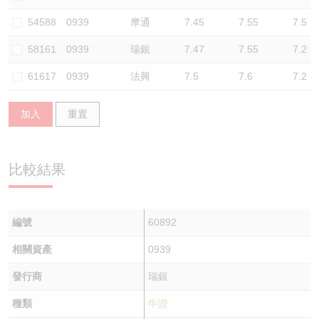
認股證/牛熊證日誌
牛熊證到期結算價查詢
中資ETFs溢價比較
54588
0939
摩通
7.45
7.55
7.5
58161
0939
瑞銀
7.47
7.55
7.2
認股證文件及公告
牛熊證分析儀
AH 股價對照
61617
0939
法興
7.5
7.6
7.2
認股證文件及公告 (瑞信)
牛熊證速算機
即市板塊表現
加入
重置
牛熊證文件及公告
ADR
牛熊證文件及公告 (瑞信)
收市競價變化
比較結果
編號
60892
相關資產
0939
發行商
瑞銀
種類
牛證