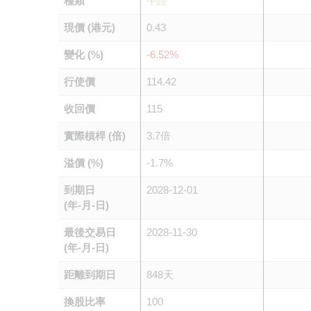
種類
牛證
現價 (港元)
0.43
變化 (%)
-6.52%
行使價
114.42
收回價
115
實際槓桿 (倍)
3.7倍
溢價 (%)
-1.7%
到期日
2028-12-01
(年-月-日)
最後交易日
2028-11-30
(年-月-日)
距離到期日
848天
換股比率
100