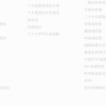
顯示所有持
十大認股證成交分佈
正股分析儀
十天股證佔大市成交
二十大活躍股
資金流
價值
恒指成份股
街貨統計
國指成份股
三十大平均引伸波幅
查詢
科指成份股
相關資產沽空
業績及經濟日
中資ETFs溢
AH 股價對照
即市板塊表現
ADR
(瑞信)
收市競價變化