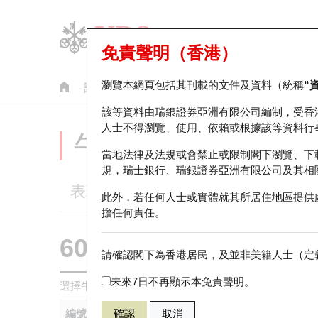
免責聲明（香港）
瀏覽本網頁包括其刊載的文件及資料（統稱
“
認股證
牛熊證
美股指數產品
輪證市場統計
該等資料由瑞銀證券亞洲有限公司編制，受香
人士不得瀏覽、使用、依賴或根據該等資料行
牛熊證分析儀
當地法律及法規或會禁止或限制閣下瀏覽、下
規，瑞士銀行、瑞銀證券亞洲有限公司及其相
表現
街貨統計
比較
此外，若任何人士或實體就其所居住地區提供
擔任何責任。
60754 瑞銀
牛證
請確認閣下為香港居民，及並非美籍人士（定義
0005 匯豐控
未來7日不再顯示本免責聲明。
選擇牛熊證作比較 *你可以選擇最多
五
隻牛熊證
編號
確認
取消
相關資產
發