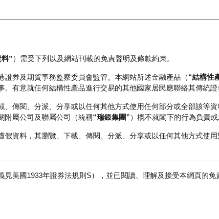
資料”
）需受下列以及網站刊載的免責聲明及條款約束。
正股資料及市場統計
瑞銀輪證教室
港證券及期貨事務監察委員會監管。本網站所述金融產品（
“結構性
事。有意就任何結構性產品進行交易的其他國家居民應聯絡其傳統證
載、傳閱、分派、分享或以任何其他方式使用任何部分或全部該等資
關附屬公司及聯屬公司（統稱
“瑞銀集團”
）概不就閣下的行為負責或
虛假資料，其瀏覽、下載、傳閱、分派、分享或以任何其他方式使用
見美國1933年證券法規則S），並已閱讀、理解及接受本網頁的
股
免
行商
行使價
收回價