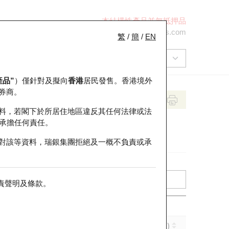
本結構性產品並無抵押品
+852 2971 6668
ol-hkwarrants@ubs.com
繁
/
簡
/
EN
產品”
）僅針對及擬向
香港
居民發售。香港境外
券商。
料，若閣下於所居住地區違反其任何法律或法
承擔任何責任。
對該等資料，瑞銀集團拒絕及一概不負責或承
責聲明及條款
。
實際槓桿 (倍)
到期日 (年-月-日)