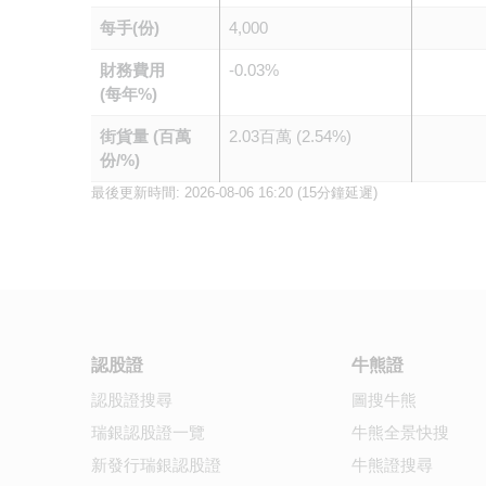
每手(份)
4,000
財務費用
-0.03%
(每年%)
街貨量 (百萬
2.03百萬 (2.54%)
份/%)
最後更新時間:
2026-08-06 16:20
(15分鐘延遲)
認股證
牛熊證
認股證搜尋
圖搜牛熊
瑞銀認股證一覽
牛熊全景快搜
新發行瑞銀認股證
牛熊證搜尋