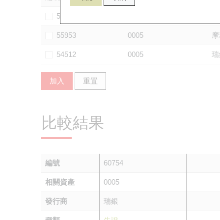
59824
0005
法
55953
0005
摩
54512
0005
瑞
加入
重置
比較結果
編號
60754
相關資產
0005
發行商
瑞銀