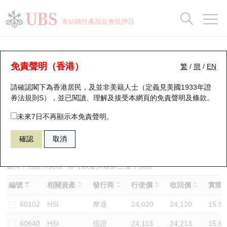
正股資料及市場統計
認股證分析儀
牛熊證分析儀
輪證市場統計
港股通資金流
瑞銀輪證教室
認股證
牛熊證
本結構性產品並無抵押品
認股證搜尋
表現
圖搜牛熊
表現
十大成交
港股通資金流
十大成交
瑞銀輪證教室
牛熊證分析儀
瑞銀認股證一覽
街貨統計
街貨統計
十大升幅/跌幅
正股分析儀
持股比重
每月輪證大市專題
牛熊全景快搜
免責聲明（香港）
繁
/
簡
/
EN
表現
街貨統計
比較
請確認閣下為香港居民，及並非美籍人士（定義見美國1933年證
新發行瑞銀認股證
比較
牛熊證搜尋
比較
十大認股證成交分佈
二十大活躍股份
顯示所有持股比重
輪證專欄
券法規則S），並已閱讀、理解及接受本網頁的
免責聲明及條款
。
即將到期認股證
牛熊證街貨分佈圖
十天股證佔大市成交
恒指成份股
講座及教育短片
67438 瑞銀
牛證
未來7日不再顯示本免責聲明。
HSI 恒生指數
確認
取消
認股證到期結算價查詢
正股牛熊證列表
資金流
國指成份股
認股證投資者教育
認股證分析儀
新發行瑞銀牛熊證
街貨統計
科指成份股
牛熊證投資者教育
選擇牛熊證作比較 *你可以選擇最多
三
隻牛熊證
編號
相關資產
發行商
行使價
收回價
實際槓
認股證速算機
已收回牛熊證剩餘價值
三十大平均引伸波幅
相關資產沽空
認股證牛熊證常問問題
60102
HSI
摩通
24,020
24,120
15.5
引伸波幅比較圖
即將到期牛熊證
業績及經濟日曆
60640
HSI
信證
24,113
24,213
15.6