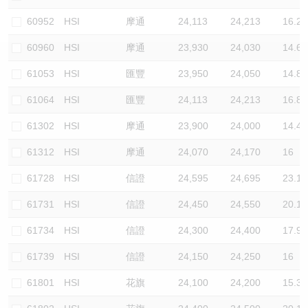
認股證/牛熊證日誌
牛熊證到期結算價查詢
中資ETFs溢價比較
60952
HSI
摩通
24,113
24,213
16.2
60960
HSI
摩通
23,930
24,030
14.6
認股證文件及公告
牛熊證分析儀
AH 股價對照
61053
HSI
匯豐
23,950
24,050
14.8
認股證文件及公告 (瑞信)
牛熊證速算機
即市板塊表現
61064
HSI
匯豐
24,113
24,213
16.8
牛熊證文件及公告
ADR
61302
HSI
摩通
23,900
24,000
14.4
61312
HSI
摩通
24,070
24,170
16
牛熊證文件及公告 (瑞信)
收市競價變化
61728
HSI
信證
24,595
24,695
23.1
61731
HSI
信證
24,450
24,550
20.1
61734
HSI
信證
24,300
24,400
17.9
61739
HSI
信證
24,150
24,250
16
61801
HSI
花旗
24,100
24,200
15.3