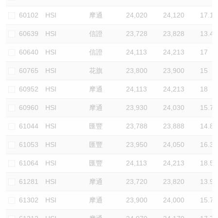
認股證/牛熊證日誌
牛熊證到期結算價查詢
中資ETFs溢價比較
60102
HSI
摩通
24,020
24,120
17.1
60639
HSI
信證
23,728
23,828
13.4
認股證文件及公告
牛熊證分析儀
AH 股價對照
60640
HSI
信證
24,113
24,213
17
認股證文件及公告 (瑞信)
牛熊證速算機
即市板塊表現
60765
HSI
花旗
23,800
23,900
15
牛熊證文件及公告
ADR
60952
HSI
摩通
24,113
24,213
18
60960
HSI
摩通
23,930
24,030
15.7
牛熊證文件及公告 (瑞信)
收市競價變化
61044
HSI
匯豐
23,788
23,888
14.8
61053
HSI
匯豐
23,950
24,050
16.3
61064
HSI
匯豐
24,113
24,213
18.5
61281
HSI
摩通
23,720
23,820
13.9
61302
HSI
摩通
23,900
24,000
15.7