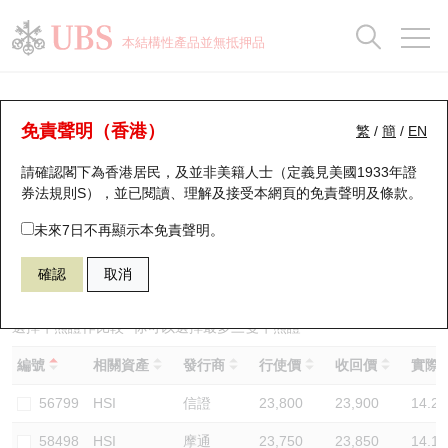
正股資料及市場統計
認股證分析儀
牛熊證分析儀
輪證市場統計
港股通資金流
瑞銀輪證教室
認股證
牛熊證
本結構性產品並無抵押品
認股證搜尋
表現
圖搜牛熊
表現
十大成交
港股通資金流
十大成交
瑞銀輪證教室
牛熊證分析儀
瑞銀認股證一覽
街貨統計
街貨統計
十大升幅/跌幅
正股分析儀
持股比重
每月輪證大市專題
牛熊全景快搜
免責聲明（香港）
繁
/
簡
/
EN
表現
街貨統計
比較
請確認閣下為香港居民，及並非美籍人士（定義見美國1933年證
新發行瑞銀認股證
比較
牛熊證搜尋
比較
十大認股證成交分佈
二十大活躍股份
顯示所有持股比重
輪證專欄
券法規則S），並已閱讀、理解及接受本網頁的
免責聲明及條款
。
即將到期認股證
牛熊證街貨分佈圖
十天股證佔大市成交
恒指成份股
講座及教育短片
67440 瑞銀
牛證
未來7日不再顯示本免責聲明。
HSI 恒生指數
確認
取消
認股證到期結算價查詢
正股牛熊證列表
資金流
國指成份股
認股證投資者教育
認股證分析儀
新發行瑞銀牛熊證
街貨統計
科指成份股
牛熊證投資者教育
選擇牛熊證作比較 *你可以選擇最多
三
隻牛熊證
編號
相關資產
發行商
行使價
收回價
實際槓
認股證速算機
已收回牛熊證剩餘價值
三十大平均引伸波幅
相關資產沽空
認股證牛熊證常問問題
56799
HSI
信證
23,800
23,900
14.2
引伸波幅比較圖
即將到期牛熊證
業績及經濟日曆
58498
HSI
摩通
23,750
23,850
14.1