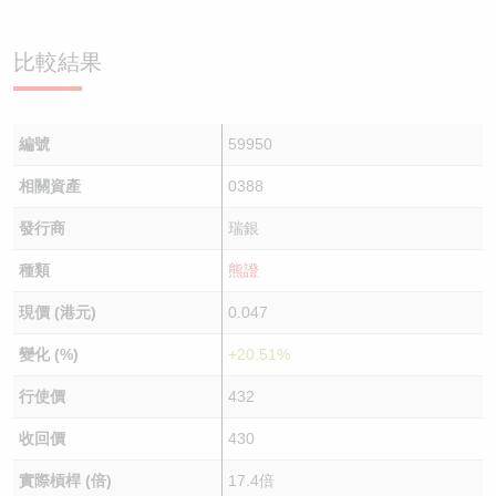
比較結果
編號
59950
相關資產
0388
發行商
瑞銀
種類
熊證
現價 (港元)
0.047
變化 (%)
+20.51%
行使價
432
收回價
430
實際槓桿 (倍)
17.4倍