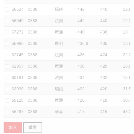
認股證/牛熊證日誌
牛熊證到期結算價查詢
中資ETFs溢價比較
55624
0388
瑞銀
442
440
12.8
56049
0388
法興
442
440
12.2
認股證文件及公告
牛熊證分析儀
AH 股價對照
57272
0388
摩通
440
438
13
認股證文件及公告 (瑞信)
牛熊證速算機
即市板塊表現
55960
0388
摩利
436.8
435
13.9
牛熊證文件及公告
ADR
62745
0388
法興
426
424
22.2
62957
0388
摩通
430
428
18.6
牛熊證文件及公告 (瑞信)
收市競價變化
63181
0388
法興
434
432
15.8
63930
0388
瑞銀
422
420
31.5
65128
0388
摩通
420
418
30.4
56297
0388
華泰
417
415
43.2
加入
重置