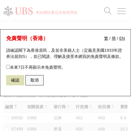
正股資料及市場統計
認股證分析儀
牛熊證分析儀
輪證市場統計
港股通資金流
瑞銀輪證教室
認股證
牛熊證
本結構性產品並無抵押品
認股證搜尋
表現
圖搜牛熊
表現
十大成交
港股通資金流
十大成交
瑞銀輪證教室
牛熊證分析儀
瑞銀認股證一覽
街貨統計
街貨統計
十大升幅/跌幅
正股分析儀
持股比重
每月輪證大市專題
牛熊全景快搜
免責聲明（香港）
繁
/
簡
/
EN
表現
街貨統計
比較
請確認閣下為香港居民，及並非美籍人士（定義見美國1933年證
新發行瑞銀認股證
比較
牛熊證搜尋
比較
十大認股證成交分佈
二十大活躍股份
顯示所有持股比重
輪證專欄
券法規則S），並已閱讀、理解及接受本網頁的
免責聲明及條款
。
即將到期認股證
牛熊證街貨分佈圖
十天股證佔大市成交
恒指成份股
講座及教育短片
59950 瑞銀
熊證
未來7日不再顯示本免責聲明。
0388 香港交易所
確認
取消
認股證到期結算價查詢
正股牛熊證列表
資金流
國指成份股
認股證投資者教育
認股證分析儀
新發行瑞銀牛熊證
街貨統計
科指成份股
牛熊證投資者教育
選擇牛熊證作比較 *你可以選擇最多
三
隻牛熊證
編號
相關資產
發行商
行使價
收回價
實際槓
認股證速算機
已收回牛熊證剩餘價值
三十大平均引伸波幅
相關資產沽空
認股證牛熊證常問問題
69592
0388
法興
452
450
9.4
引伸波幅比較圖
即將到期牛熊證
業績及經濟日曆
57489
0388
摩通
450
448
10.1