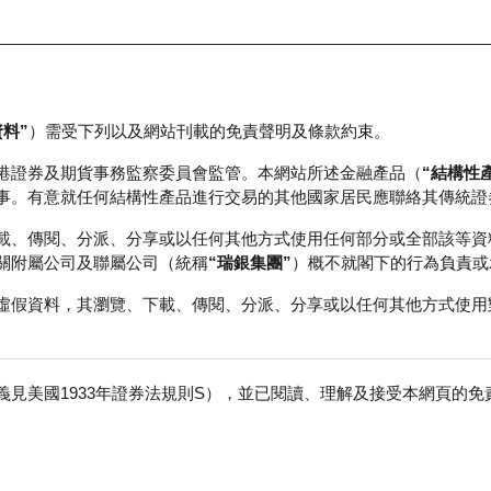
資料”
）需受下列以及網站刊載的免責聲明及條款約束。
正股資料及市場統計
瑞銀輪證教室
港證券及期貨事務監察委員會監管。本網站所述金融產品（
“結構性
事。有意就任何結構性產品進行交易的其他國家居民應聯絡其傳統證
載、傳閱、分派、分享或以任何其他方式使用任何部分或全部該等資
關附屬公司及聯屬公司（統稱
“瑞銀集團”
）概不就閣下的行為負責或
虛假資料，其瀏覽、下載、傳閱、分派、分享或以任何其他方式使用
見美國1933年證券法規則S），並已閱讀、理解及接受本網頁的
動
免
行商
行使價
收回價