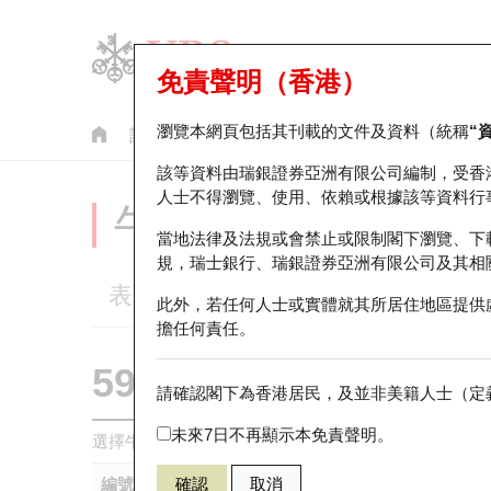
免責聲明（香港）
瀏覽本網頁包括其刊載的文件及資料（統稱
“
認股證
牛熊證
美股指數產品
輪證市場統計
該等資料由瑞銀證券亞洲有限公司編制，受香
人士不得瀏覽、使用、依賴或根據該等資料行
牛熊證分析儀
當地法律及法規或會禁止或限制閣下瀏覽、下
規，瑞士銀行、瑞銀證券亞洲有限公司及其相
表現
街貨統計
比較
此外，若任何人士或實體就其所居住地區提供
擔任何責任。
59908 瑞銀
牛證
請確認閣下為香港居民，及並非美籍人士（定義
0941 中國移
未來7日不再顯示本免責聲明。
選擇牛熊證作比較 *你可以選擇最多
五
隻牛熊證
編號
確認
取消
相關資產
發