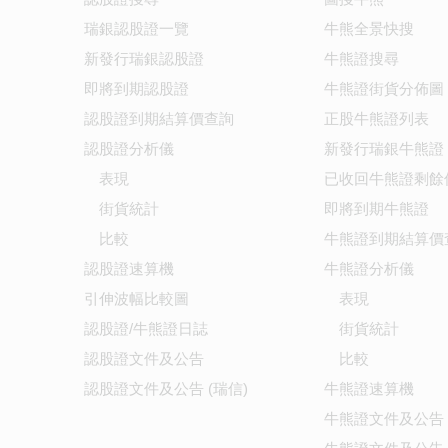
瑞銀認股證一覽
牛熊全景快搜
新發行瑞銀認股證
牛熊證搜尋
即將到期認股證
牛熊證街貨分佈圖
認股證到期結算價查詢
正股牛熊證列表
認股證分析儀
新發行瑞銀牛熊證
表現
已收回牛熊證剩餘
街貨統計
即將到期牛熊證
比較
牛熊證到期結算價
認股證速算機
牛熊證分析儀
引伸波幅比較圖
表現
認股證/牛熊證日誌
街貨統計
認股證文件及公告
比較
認股證文件及公告 (瑞信)
牛熊證速算機
牛熊證文件及公告