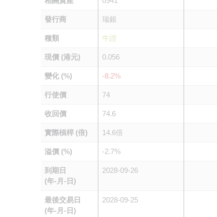
相關資產
0941
發行商
瑞銀
種類
牛證
現價 (港元)
0.056
變化 (%)
-8.2%
行使價
74
收回價
74.6
實際槓桿 (倍)
14.6倍
溢價 (%)
-2.7%
到期日
2028-09-26
(年-月-日)
最後交易日
2028-09-25
(年-月-日)