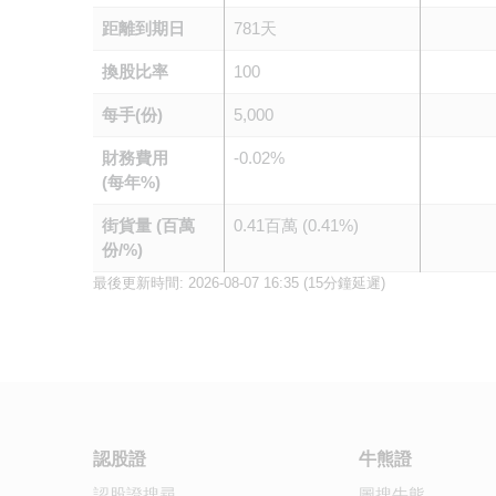
距離到期日
781天
換股比率
100
每手(份)
5,000
財務費用
-0.02%
(每年%)
街貨量 (百萬
0.41百萬 (0.41%)
份/%)
最後更新時間:
2026-08-07 16:35
(15分鐘延遲)
認股證
牛熊證
認股證搜尋
圖搜牛熊