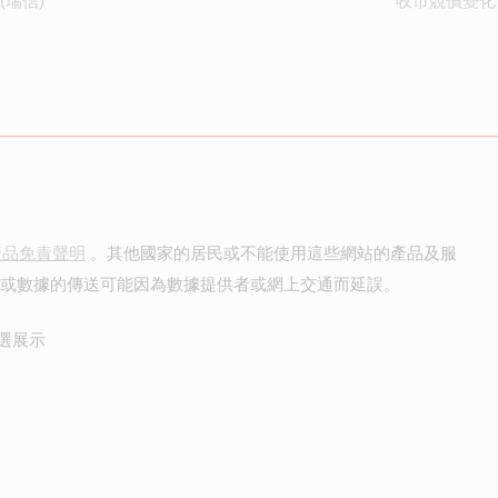
(瑞信)
收市競價變化
產品免責聲明
。其他國家的居民或不能使用這些網站的產品及服
價或數據的傳送可能因為數據提供者或網上交通而延誤。
選展示