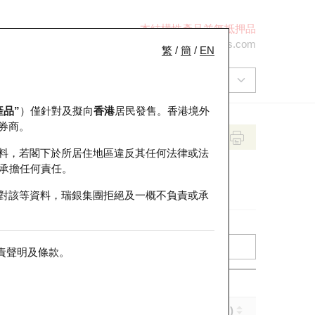
本結構性產品並無抵押品
+852 2971 6668
ol-hkwarrants@ubs.com
繁
/
簡
/
EN
產品”
）僅針對及擬向
香港
居民發售。香港境外
券商。
料，若閣下於所居住地區違反其任何法律或法
承擔任何責任。
對該等資料，瑞銀集團拒絕及一概不負責或承
責聲明及條款
。
實際槓桿 (倍)
到期日 (年-月-日)