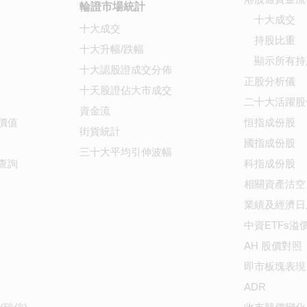
輪證市場統計
十大成交
十大成交
持股比重
十大升幅/跌幅
顯示所有持
十大認股證成交分佈
正股分析儀
十天股證佔大市成交
二十大活躍股
資金流
價值
恒指成份股
街貨統計
國指成份股
三十大平均引伸波幅
查詢
科指成份股
相關資產沽空
業績及經濟日
中資ETFs溢
AH 股價對照
即市板塊表現
ADR