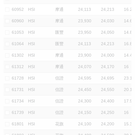
認股證/牛熊證日誌
牛熊證到期結算價查詢
中資ETFs溢價比較
60952
HSI
摩通
24,113
24,213
16.2
60960
HSI
摩通
23,930
24,030
14.6
認股證文件及公告
牛熊證分析儀
AH 股價對照
61053
HSI
匯豐
23,950
24,050
14.8
認股證文件及公告 (瑞信)
牛熊證速算機
即市板塊表現
61064
HSI
匯豐
24,113
24,213
16.8
牛熊證文件及公告
ADR
61302
HSI
摩通
23,900
24,000
14.4
61312
HSI
摩通
24,070
24,170
16
牛熊證文件及公告 (瑞信)
收市競價變化
61728
HSI
信證
24,595
24,695
23.1
61731
HSI
信證
24,450
24,550
20.1
61734
HSI
信證
24,300
24,400
17.9
61739
HSI
信證
24,150
24,250
16
61801
HSI
花旗
24,100
24,200
15.3