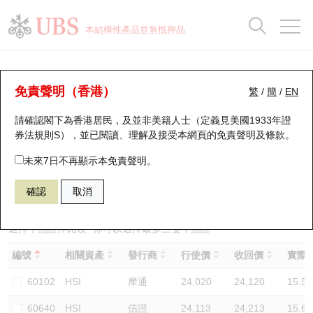
正股資料及市場統計
認股證分析儀
牛熊證分析儀
輪證市場統計
港股通資金流
瑞銀輪證教室
認股證
牛熊證
本結構性產品並無抵押品
認股證搜尋
表現
圖搜牛熊
表現
十大成交
港股通資金流
十大成交
瑞銀輪證教室
牛熊證分析儀
瑞銀認股證一覽
街貨統計
街貨統計
十大升幅/跌幅
正股分析儀
持股比重
每月輪證大市專題
牛熊全景快搜
免責聲明（香港）
繁
/
簡
/
EN
表現
街貨統計
比較
請確認閣下為香港居民，及並非美籍人士（定義見美國1933年證
新發行瑞銀認股證
比較
牛熊證搜尋
比較
十大認股證成交分佈
二十大活躍股份
顯示所有持股比重
輪證專欄
券法規則S），並已閱讀、理解及接受本網頁的
免責聲明及條款
。
即將到期認股證
牛熊證街貨分佈圖
十天股證佔大市成交
恒指成份股
講座及教育短片
67438 瑞銀
牛證
未來7日不再顯示本免責聲明。
HSI 恒生指數
確認
取消
認股證到期結算價查詢
正股牛熊證列表
資金流
國指成份股
認股證投資者教育
認股證分析儀
新發行瑞銀牛熊證
街貨統計
科指成份股
牛熊證投資者教育
選擇牛熊證作比較 *你可以選擇最多
三
隻牛熊證
編號
相關資產
發行商
行使價
收回價
實際槓
認股證速算機
已收回牛熊證剩餘價值
三十大平均引伸波幅
相關資產沽空
認股證牛熊證常問問題
60102
HSI
摩通
24,020
24,120
15.5
引伸波幅比較圖
即將到期牛熊證
業績及經濟日曆
60640
HSI
信證
24,113
24,213
15.6