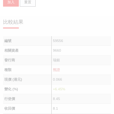
加入
重置
認股證/牛熊證日誌
牛熊證到期結算價查詢
中資ETFs溢價比較
認股證文件及公告
牛熊證分析儀
AH 股價對照
比較結果
認股證文件及公告 (瑞信)
牛熊證速算機
即市板塊表現
編號
59556
牛熊證文件及公告
ADR
相關資產
9660
牛熊證文件及公告 (瑞信)
收市競價變化
發行商
瑞銀
種類
熊證
現價 (港元)
0.066
變化 (%)
+6.45%
行使價
8.45
收回價
8.1