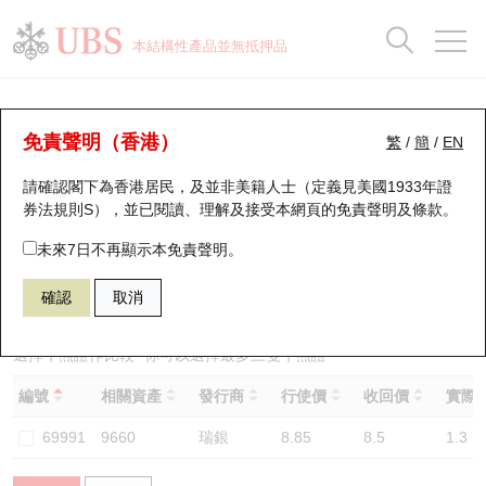
正股資料及市場統計
認股證分析儀
牛熊證分析儀
輪證市場統計
港股通資金流
瑞銀輪證教室
認股證
牛熊證
本結構性產品並無抵押品
認股證搜尋
表現
圖搜牛熊
表現
十大成交
港股通資金流
十大成交
瑞銀輪證教室
牛熊證分析儀
瑞銀認股證一覽
街貨統計
街貨統計
十大升幅/跌幅
正股分析儀
持股比重
每月輪證大市專題
牛熊全景快搜
免責聲明（香港）
繁
/
簡
/
EN
表現
街貨統計
比較
請確認閣下為香港居民，及並非美籍人士（定義見美國1933年證
新發行瑞銀認股證
比較
牛熊證搜尋
比較
十大認股證成交分佈
二十大活躍股份
顯示所有持股比重
輪證專欄
券法規則S），並已閱讀、理解及接受本網頁的
免責聲明及條款
。
即將到期認股證
牛熊證街貨分佈圖
十天股證佔大市成交
恒指成份股
講座及教育短片
59556 瑞銀
熊證
未來7日不再顯示本免責聲明。
9660 地平線機器人－Ｗ
確認
取消
認股證到期結算價查詢
正股牛熊證列表
資金流
國指成份股
認股證投資者教育
認股證分析儀
新發行瑞銀牛熊證
街貨統計
科指成份股
牛熊證投資者教育
選擇牛熊證作比較 *你可以選擇最多
三
隻牛熊證
編號
相關資產
發行商
行使價
收回價
實際槓
認股證速算機
已收回牛熊證剩餘價值
三十大平均引伸波幅
相關資產沽空
認股證牛熊證常問問題
69991
9660
瑞銀
8.85
8.5
1.3
引伸波幅比較圖
即將到期牛熊證
業績及經濟日曆