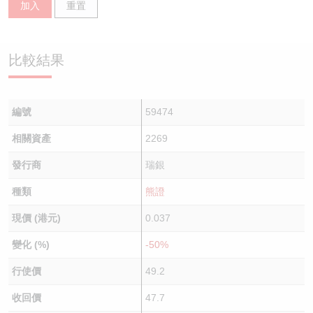
加入
重置
認股證/牛熊證日誌
牛熊證到期結算價查詢
中資ETFs溢價比較
認股證文件及公告
牛熊證分析儀
AH 股價對照
比較結果
認股證文件及公告 (瑞信)
牛熊證速算機
即市板塊表現
編號
59474
牛熊證文件及公告
ADR
相關資產
2269
牛熊證文件及公告 (瑞信)
收市競價變化
發行商
瑞銀
種類
熊證
現價 (港元)
0.037
變化 (%)
-50%
行使價
49.2
收回價
47.7