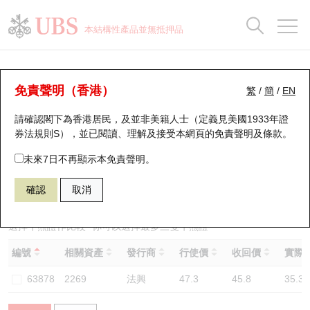
正股資料及市場統計
認股證分析儀
牛熊證分析儀
輪證市場統計
港股通資金流
瑞銀輪證教室
認股證
牛熊證
本結構性產品並無抵押品
認股證搜尋
表現
圖搜牛熊
表現
十大成交
港股通資金流
十大成交
瑞銀輪證教室
牛熊證分析儀
瑞銀認股證一覽
街貨統計
街貨統計
十大升幅/跌幅
正股分析儀
持股比重
每月輪證大市專題
牛熊全景快搜
免責聲明（香港）
繁
/
簡
/
EN
表現
街貨統計
比較
請確認閣下為香港居民，及並非美籍人士（定義見美國1933年證
新發行瑞銀認股證
比較
牛熊證搜尋
比較
十大認股證成交分佈
二十大活躍股份
顯示所有持股比重
輪證專欄
券法規則S），並已閱讀、理解及接受本網頁的
免責聲明及條款
。
即將到期認股證
牛熊證街貨分佈圖
十天股證佔大市成交
恒指成份股
講座及教育短片
59474 瑞銀
熊證
未來7日不再顯示本免責聲明。
2269 藥明生物
確認
取消
認股證到期結算價查詢
正股牛熊證列表
資金流
國指成份股
認股證投資者教育
認股證分析儀
新發行瑞銀牛熊證
街貨統計
科指成份股
牛熊證投資者教育
選擇牛熊證作比較 *你可以選擇最多
三
隻牛熊證
編號
相關資產
發行商
行使價
收回價
實際槓
認股證速算機
已收回牛熊證剩餘價值
三十大平均引伸波幅
相關資產沽空
認股證牛熊證常問問題
63878
2269
法興
47.3
45.8
35.3
引伸波幅比較圖
即將到期牛熊證
業績及經濟日曆