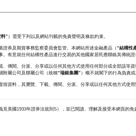
資料”
）需受下列以及網站刊載的免責聲明及條款約束。
正股資料及市場統計
瑞銀輪證教室
港證券及期貨事務監察委員會監管。本網站所述金融產品（
“結構性
事。有意就任何結構性產品進行交易的其他國家居民應聯絡其傳統證
載、傳閱、分派、分享或以任何其他方式使用任何部分或全部該等資
關附屬公司及聯屬公司（統稱
“瑞銀集團”
）概不就閣下的行為負責或
虛假資料，其瀏覽、下載、傳閱、分派、分享或以任何其他方式使用
見美國1933年證券法規則S），並已閱讀、理解及接受本網頁的
數
免
行商
行使價
收回價