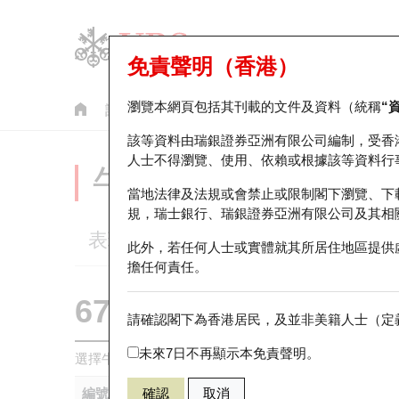
免責聲明（香港）
瀏覽本網頁包括其刊載的文件及資料（統稱
“
認股證
牛熊證
美股指數產品
輪證市場統計
該等資料由瑞銀證券亞洲有限公司編制，受香
人士不得瀏覽、使用、依賴或根據該等資料行
牛熊證分析儀
當地法律及法規或會禁止或限制閣下瀏覽、下
規，瑞士銀行、瑞銀證券亞洲有限公司及其相
表現
街貨統計
比較
此外，若任何人士或實體就其所居住地區提供
擔任何責任。
67438 瑞銀
牛證
請確認閣下為香港居民，及並非美籍人士（定義
HSI 恒生指
未來7日不再顯示本免責聲明。
選擇牛熊證作比較 *你可以選擇最多
五
隻牛熊證
編號
確認
取消
相關資產
發