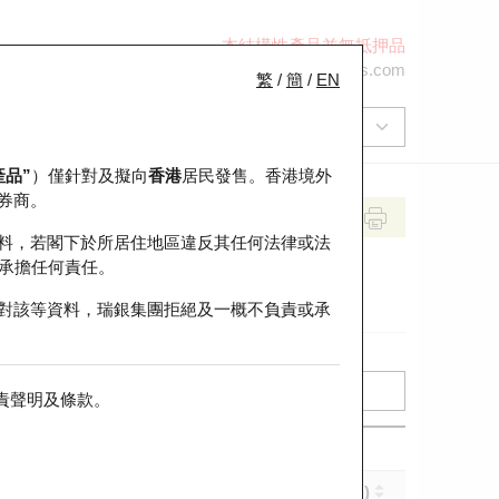
本結構性產品並無抵押品
+852 2971 6668
ol-hkwarrants@ubs.com
繁
/
簡
/
EN
產品”
）僅針對及擬向
香港
居民發售。香港境外
券商。
料，若閣下於所居住地區違反其任何法律或法
承擔任何責任。
對該等資料，瑞銀集團拒絕及一概不負責或承
責聲明及條款
。
實際槓桿 (倍)
到期日 (年-月-日)