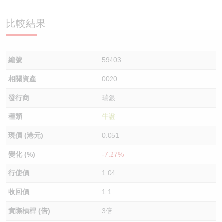
認股證/牛熊證日誌
牛熊證到期結算價查詢
中資ETFs溢價比較
比較結果
認股證文件及公告
牛熊證分析儀
AH 股價對照
編號
59403
認股證文件及公告 (瑞信)
牛熊證速算機
即市板塊表現
相關資產
0020
牛熊證文件及公告
ADR
發行商
瑞銀
牛熊證文件及公告 (瑞信)
收市競價變化
種類
牛證
現價 (港元)
0.051
變化 (%)
-7.27%
行使價
1.04
收回價
1.1
實際槓桿 (倍)
3倍