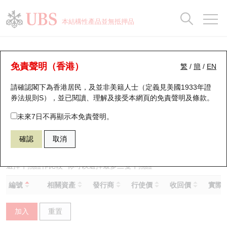
正股資料及市場統計
認股證分析儀
牛熊證分析儀
輪證市場統計
港股通資金流
瑞銀輪證教室
認股證
牛熊證
本結構性產品並無抵押品
認股證搜尋
表現
圖搜牛熊
表現
十大成交
港股通資金流
十大成交
瑞銀輪證教室
牛熊證分析儀
瑞銀認股證一覽
街貨統計
街貨統計
十大升幅/跌幅
正股分析儀
持股比重
每月輪證大市專題
牛熊全景快搜
免責聲明（香港）
繁
/
簡
/
EN
表現
街貨統計
比較
請確認閣下為香港居民，及並非美籍人士（定義見美國1933年證
新發行瑞銀認股證
比較
牛熊證搜尋
比較
十大認股證成交分佈
二十大活躍股份
顯示所有持股比重
輪證專欄
券法規則S），並已閱讀、理解及接受本網頁的
免責聲明及條款
。
即將到期認股證
牛熊證街貨分佈圖
十天股證佔大市成交
恒指成份股
講座及教育短片
59403 瑞銀
牛證
未來7日不再顯示本免責聲明。
0020 商湯－Ｗ
確認
取消
認股證到期結算價查詢
正股牛熊證列表
資金流
國指成份股
認股證投資者教育
認股證分析儀
新發行瑞銀牛熊證
街貨統計
科指成份股
牛熊證投資者教育
選擇牛熊證作比較 *你可以選擇最多
三
隻牛熊證
編號
相關資產
發行商
行使價
收回價
實際槓
認股證速算機
已收回牛熊證剩餘價值
三十大平均引伸波幅
相關資產沽空
認股證牛熊證常問問題
加入
重置
引伸波幅比較圖
即將到期牛熊證
業績及經濟日曆