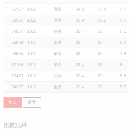
認股證/牛熊證日誌
牛熊證到期結算價查詢
中資ETFs溢價比較
66577
1810
瑞銀
34.2
33.8
4.7
53980
1810
摩利
33.9
33.5
4.7
認股證文件及公告
牛熊證分析儀
AH 股價對照
54537
1810
法興
33.4
33
5.1
認股證文件及公告 (瑞信)
牛熊證速算機
即市板塊表現
55608
1810
匯豐
33.4
33
5.2
牛熊證文件及公告
ADR
58685
1810
華泰
33.4
33
4.9
62139
1810
摩通
33.4
33
5
牛熊證文件及公告 (瑞信)
收市競價變化
53413
1810
法興
32.4
32
5.9
54337
1810
匯豐
32.4
32
5.7
加入
重置
比較結果