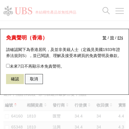
正股資料及市場統計
認股證分析儀
牛熊證分析儀
輪證市場統計
港股通資金流
瑞銀輪證教室
認股證
牛熊證
本結構性產品並無抵押品
認股證搜尋
表現
圖搜牛熊
表現
十大成交
港股通資金流
十大成交
瑞銀輪證教室
牛熊證分析儀
瑞銀認股證一覽
街貨統計
街貨統計
十大升幅/跌幅
正股分析儀
持股比重
每月輪證大市專題
牛熊全景快搜
免責聲明（香港）
繁
/
簡
/
EN
表現
街貨統計
比較
請確認閣下為香港居民，及並非美籍人士（定義見美國1933年證
新發行瑞銀認股證
比較
牛熊證搜尋
比較
十大認股證成交分佈
二十大活躍股份
顯示所有持股比重
輪證專欄
券法規則S），並已閱讀、理解及接受本網頁的
免責聲明及條款
。
即將到期認股證
牛熊證街貨分佈圖
十天股證佔大市成交
恒指成份股
講座及教育短片
59331 瑞銀
熊證
未來7日不再顯示本免責聲明。
1810 小米集團
確認
取消
認股證到期結算價查詢
正股牛熊證列表
資金流
國指成份股
認股證投資者教育
認股證分析儀
新發行瑞銀牛熊證
街貨統計
科指成份股
牛熊證投資者教育
選擇牛熊證作比較 *你可以選擇最多
三
隻牛熊證
編號
相關資產
發行商
行使價
收回價
實際槓
認股證速算機
已收回牛熊證剩餘價值
三十大平均引伸波幅
相關資產沽空
認股證牛熊證常問問題
64160
1810
匯豐
34.4
34
4.4
引伸波幅比較圖
即將到期牛熊證
業績及經濟日曆
65348
1810
法興
34.4
34
4.3