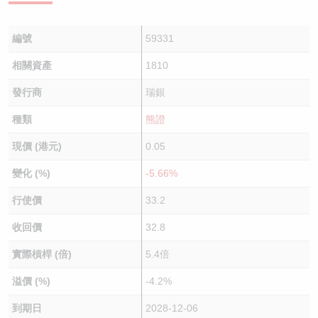
編號
59331
相關資產
1810
發行商
瑞銀
種類
熊證
現價 (港元)
0.05
變化 (%)
-5.66%
行使價
33.2
收回價
32.8
實際槓桿 (倍)
5.4倍
溢價 (%)
-4.2%
到期日
2028-12-06