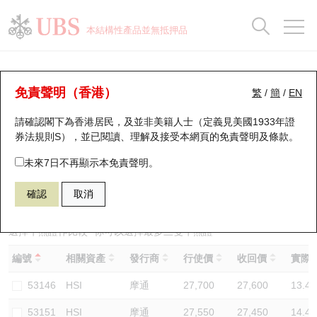
正股資料及市場統計
認股證分析儀
牛熊證分析儀
輪證市場統計
港股通資金流
瑞銀輪證教室
認股證
牛熊證
本結構性產品並無抵押品
認股證搜尋
表現
圖搜牛熊
表現
十大成交
港股通資金流
十大成交
瑞銀輪證教室
牛熊證分析儀
瑞銀認股證一覽
街貨統計
街貨統計
十大升幅/跌幅
正股分析儀
持股比重
每月輪證大市專題
牛熊全景快搜
免責聲明（香港）
繁
/
簡
/
EN
表現
街貨統計
比較
請確認閣下為香港居民，及並非美籍人士（定義見美國1933年證
新發行瑞銀認股證
比較
牛熊證搜尋
比較
十大認股證成交分佈
二十大活躍股份
顯示所有持股比重
輪證專欄
券法規則S），並已閱讀、理解及接受本網頁的
免責聲明及條款
。
即將到期認股證
牛熊證街貨分佈圖
十天股證佔大市成交
恒指成份股
講座及教育短片
58921 瑞銀
熊證
未來7日不再顯示本免責聲明。
HSI 恒生指數
確認
取消
認股證到期結算價查詢
正股牛熊證列表
資金流
國指成份股
認股證投資者教育
認股證分析儀
新發行瑞銀牛熊證
街貨統計
科指成份股
牛熊證投資者教育
選擇牛熊證作比較 *你可以選擇最多
三
隻牛熊證
編號
相關資產
發行商
行使價
收回價
實際槓
認股證速算機
已收回牛熊證剩餘價值
三十大平均引伸波幅
相關資產沽空
認股證牛熊證常問問題
53146
HSI
摩通
27,700
27,600
13.4
引伸波幅比較圖
即將到期牛熊證
業績及經濟日曆
53151
HSI
摩通
27,550
27,450
14.4