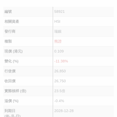
編號
58921
相關資產
HSI
發行商
瑞銀
種類
熊證
現價 (港元)
0.109
變化 (%)
-11.38%
行使價
26,850
收回價
26,750
實際槓桿 (倍)
23.5倍
溢價 (%)
-0.4%
到期日
2028-12-28
(年-月-日)