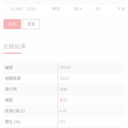
認股證/牛熊證日誌
牛熊證到期結算價查詢
中資ETFs溢價比較
61488
1810
摩利
68.4
68
不適
認股證文件及公告
牛熊證分析儀
AH 股價對照
加入
重置
認股證文件及公告 (瑞信)
牛熊證速算機
即市板塊表現
比較結果
牛熊證文件及公告
ADR
牛熊證文件及公告 (瑞信)
收市競價變化
編號
58909
相關資產
1810
發行商
瑞銀
種類
熊證
現價 (港元)
0.41
變化 (%)
0%