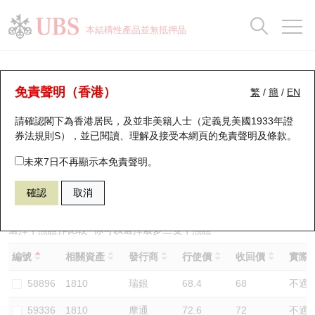
正股資料及市場統計
認股證分析儀
牛熊證分析儀
輪證市場統計
港股通資金流
瑞銀輪證教室
認股證
牛熊證
本結構性產品並無抵押品
認股證搜尋
表現
圖搜牛熊
表現
十大成交
港股通資金流
十大成交
瑞銀輪證教室
牛熊證分析儀
瑞銀認股證一覽
街貨統計
街貨統計
十大升幅/跌幅
正股分析儀
持股比重
每月輪證大市專題
牛熊全景快搜
免責聲明（香港）
繁
/
簡
/
EN
表現
街貨統計
比較
請確認閣下為香港居民，及並非美籍人士（定義見美國1933年證
新發行瑞銀認股證
比較
牛熊證搜尋
比較
十大認股證成交分佈
二十大活躍股份
顯示所有持股比重
輪證專欄
券法規則S），並已閱讀、理解及接受本網頁的
免責聲明及條款
。
即將到期認股證
牛熊證街貨分佈圖
十天股證佔大市成交
恒指成份股
講座及教育短片
58909 瑞銀
熊證
未來7日不再顯示本免責聲明。
1810 小米集團
確認
取消
認股證到期結算價查詢
正股牛熊證列表
資金流
國指成份股
認股證投資者教育
認股證分析儀
新發行瑞銀牛熊證
街貨統計
科指成份股
牛熊證投資者教育
選擇牛熊證作比較 *你可以選擇最多
三
隻牛熊證
編號
相關資產
發行商
行使價
收回價
實際槓
認股證速算機
已收回牛熊證剩餘價值
三十大平均引伸波幅
相關資產沽空
認股證牛熊證常問問題
58896
1810
瑞銀
68.4
68
不適
引伸波幅比較圖
即將到期牛熊證
業績及經濟日曆
59336
1810
摩通
72.6
72
不適