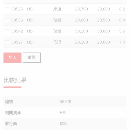
認股證/牛熊證日誌
牛熊證到期結算價查詢
中資ETFs溢價比較
58525
HSI
摩通
28,700
28,600
8.2
58536
HSI
瑞銀
29,600
29,500
6.4
認股證文件及公告
牛熊證分析儀
AH 股價對照
58542
HSI
瑞銀
30,100
30,000
5.6
認股證文件及公告 (瑞信)
牛熊證速算機
即市板塊表現
58927
HSI
信證
29,100
29,000
7.4
牛熊證文件及公告
ADR
加入
重置
牛熊證文件及公告 (瑞信)
收市競價變化
比較結果
編號
58879
相關資產
HSI
發行商
瑞銀