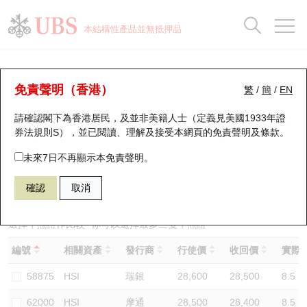
正股資料及市場統計
認股證分析儀
牛熊證分析儀
輪證市場統計
港股通資金流
瑞銀輪證教室
認股證
牛熊證
本結構性產品並無抵押品
認股證搜尋
表現
圖搜牛熊
表現
十大成交
港股通資金流
十大成交
瑞銀輪證教室
牛熊證分析儀
瑞銀認股證一覽
街貨統計
街貨統計
十大升幅/跌幅
正股分析儀
持股比重
每月輪證大市專題
牛熊全景快搜
免責聲明（香港）
繁
/
簡
/
EN
表現
街貨統計
比較
請確認閣下為香港居民，及並非美籍人士（定義見美國1933年證
新發行瑞銀認股證
比較
牛熊證搜尋
比較
十大認股證成交分佈
二十大活躍股份
顯示所有持股比重
輪證專欄
券法規則S），並已閱讀、理解及接受本網頁的
免責聲明及條款
。
即將到期認股證
牛熊證街貨分佈圖
十天股證佔大市成交
恒指成份股
講座及教育短片
58879 瑞銀
熊證
未來7日不再顯示本免責聲明。
HSI 恒生指數
確認
取消
認股證到期結算價查詢
正股牛熊證列表
資金流
國指成份股
認股證投資者教育
認股證分析儀
新發行瑞銀牛熊證
街貨統計
科指成份股
牛熊證投資者教育
選擇牛熊證作比較 *你可以選擇最多
三
隻牛熊證
編號
相關資產
發行商
行使價
收回價
實際槓
認股證速算機
已收回牛熊證剩餘價值
三十大平均引伸波幅
相關資產沽空
認股證牛熊證常問問題
58875
HSI
瑞銀
28,600
28,500
8.5
引伸波幅比較圖
即將到期牛熊證
業績及經濟日曆
62000
HSI
摩通
28,500
28,400
8.5