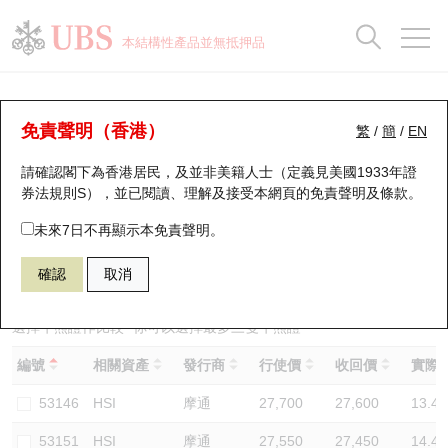
正股資料及市場統計
認股證分析儀
牛熊證分析儀
輪證市場統計
港股通資金流
瑞銀輪證教室
認股證
牛熊證
本結構性產品並無抵押品
認股證搜尋
表現
圖搜牛熊
表現
十大成交
港股通資金流
十大成交
瑞銀輪證教室
牛熊證分析儀
瑞銀認股證一覽
街貨統計
街貨統計
十大升幅/跌幅
正股分析儀
持股比重
每月輪證大市專題
牛熊全景快搜
免責聲明（香港）
繁
/
簡
/
EN
表現
街貨統計
比較
請確認閣下為香港居民，及並非美籍人士（定義見美國1933年證
新發行瑞銀認股證
比較
牛熊證搜尋
比較
十大認股證成交分佈
二十大活躍股份
顯示所有持股比重
輪證專欄
券法規則S），並已閱讀、理解及接受本網頁的
免責聲明及條款
。
即將到期認股證
牛熊證街貨分佈圖
十天股證佔大市成交
恒指成份股
講座及教育短片
58125 瑞銀
熊證
未來7日不再顯示本免責聲明。
HSI 恒生指數
確認
取消
認股證到期結算價查詢
正股牛熊證列表
資金流
國指成份股
認股證投資者教育
認股證分析儀
新發行瑞銀牛熊證
街貨統計
科指成份股
牛熊證投資者教育
選擇牛熊證作比較 *你可以選擇最多
三
隻牛熊證
編號
相關資產
發行商
行使價
收回價
實際槓
認股證速算機
已收回牛熊證剩餘價值
三十大平均引伸波幅
相關資產沽空
認股證牛熊證常問問題
53146
HSI
摩通
27,700
27,600
13.4
引伸波幅比較圖
即將到期牛熊證
業績及經濟日曆
53151
HSI
摩通
27,550
27,450
14.4