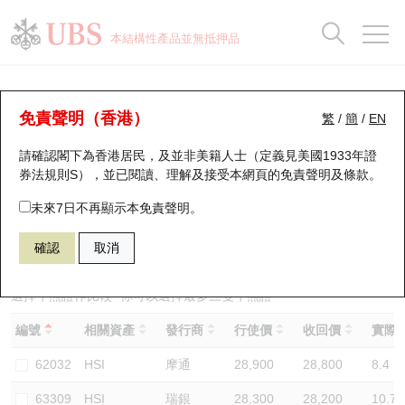
正股資料及市場統計
認股證分析儀
牛熊證分析儀
輪證市場統計
港股通資金流
瑞銀輪證教室
認股證
牛熊證
本結構性產品並無抵押品
認股證搜尋
表現
圖搜牛熊
表現
十大成交
港股通資金流
十大成交
瑞銀輪證教室
牛熊證分析儀
瑞銀認股證一覽
街貨統計
街貨統計
十大升幅/跌幅
正股分析儀
持股比重
每月輪證大市專題
牛熊全景快搜
免責聲明（香港）
繁
/
簡
/
EN
表現
街貨統計
比較
請確認閣下為香港居民，及並非美籍人士（定義見美國1933年證
新發行瑞銀認股證
比較
牛熊證搜尋
比較
十大認股證成交分佈
二十大活躍股份
顯示所有持股比重
輪證專欄
券法規則S），並已閱讀、理解及接受本網頁的
免責聲明及條款
。
即將到期認股證
牛熊證街貨分佈圖
十天股證佔大市成交
恒指成份股
講座及教育短片
58073 瑞銀
熊證
未來7日不再顯示本免責聲明。
HSI 恒生指數
確認
取消
認股證到期結算價查詢
正股牛熊證列表
資金流
國指成份股
認股證投資者教育
認股證分析儀
新發行瑞銀牛熊證
街貨統計
科指成份股
牛熊證投資者教育
選擇牛熊證作比較 *你可以選擇最多
三
隻牛熊證
編號
相關資產
發行商
行使價
收回價
實際槓
認股證速算機
已收回牛熊證剩餘價值
三十大平均引伸波幅
相關資產沽空
認股證牛熊證常問問題
62032
HSI
摩通
28,900
28,800
8.4
引伸波幅比較圖
即將到期牛熊證
業績及經濟日曆
63309
HSI
瑞銀
28,300
28,200
10.7