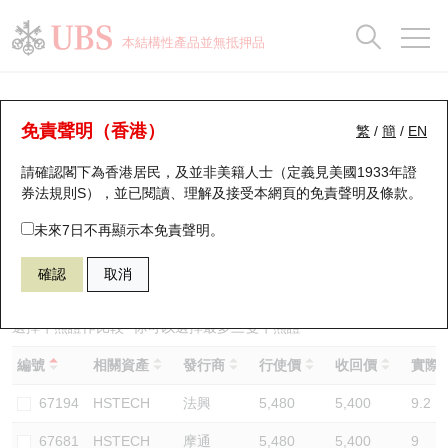
正股資料及市場統計
認股證分析儀
牛熊證分析儀
輪證市場統計
港股通資金流
瑞銀輪證教室
認股證
牛熊證
本結構性產品並無抵押品
認股證搜尋
表現
圖搜牛熊
表現
十大成交
港股通資金流
十大成交
瑞銀輪證教室
牛熊證分析儀
瑞銀認股證一覽
街貨統計
街貨統計
十大升幅/跌幅
正股分析儀
持股比重
每月輪證大市專題
牛熊全景快搜
免責聲明（香港）
繁
/
簡
/
EN
表現
街貨統計
比較
請確認閣下為香港居民，及並非美籍人士（定義見美國1933年證
新發行瑞銀認股證
比較
牛熊證搜尋
比較
十大認股證成交分佈
二十大活躍股份
顯示所有持股比重
輪證專欄
券法規則S），並已閱讀、理解及接受本網頁的
免責聲明及條款
。
即將到期認股證
牛熊證街貨分佈圖
十天股證佔大市成交
恒指成份股
講座及教育短片
57828 瑞銀
熊證
未來7日不再顯示本免責聲明。
HSTECH 恒生科技指數
確認
取消
認股證到期結算價查詢
正股牛熊證列表
資金流
國指成份股
認股證投資者教育
認股證分析儀
新發行瑞銀牛熊證
街貨統計
科指成份股
牛熊證投資者教育
選擇牛熊證作比較 *你可以選擇最多
三
隻牛熊證
編號
相關資產
發行商
行使價
收回價
實際槓
認股證速算機
已收回牛熊證剩餘價值
三十大平均引伸波幅
相關資產沽空
認股證牛熊證常問問題
67194
HSTECH
法興
5,480
5,400
9.2
引伸波幅比較圖
即將到期牛熊證
業績及經濟日曆
67681
HSTECH
摩通
5,480
5,400
9