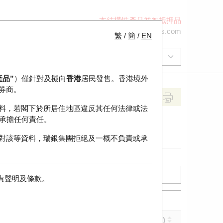
本結構性產品並無抵押品
+852 2971 6668
ol-hkwarrants@ubs.com
繁
/
簡
/
EN
產品”
）僅針對及擬向
香港
居民發售。香港境外
券商。
料，若閣下於所居住地區違反其任何法律或法
承擔任何責任。
對該等資料，瑞銀集團拒絕及一概不負責或承
責聲明及條款
。
實際槓桿 (倍)
到期日 (年-月-日)