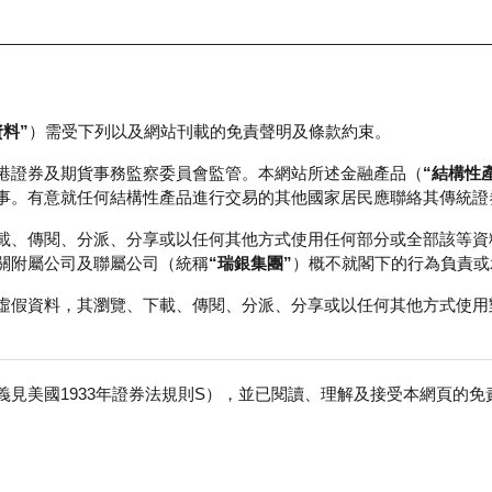
資料”
）需受下列以及網站刊載的免責聲明及條款約束。
正股資料及市場統計
瑞銀輪證教室
港證券及期貨事務監察委員會監管。本網站所述金融產品（
“結構性
事。有意就任何結構性產品進行交易的其他國家居民應聯絡其傳統證
載、傳閱、分派、分享或以任何其他方式使用任何部分或全部該等資
關附屬公司及聯屬公司（統稱
“瑞銀集團”
）概不就閣下的行為負責或
虛假資料，其瀏覽、下載、傳閱、分派、分享或以任何其他方式使用
見美國1933年證券法規則S），並已閱讀、理解及接受本網頁的
數
免
行商
行使價
收回價