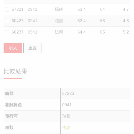
認股證/牛熊證日誌
牛熊證到期結算價查詢
中資ETFs溢價比較
57221
0941
瑞銀
63.4
64
4.7
60427
0941
花旗
62.4
63
4.3
認股證文件及公告
牛熊證分析儀
AH 股價對照
66237
0941
法興
64.4
65
5.2
認股證文件及公告 (瑞信)
牛熊證速算機
即市板塊表現
加入
重置
牛熊證文件及公告
ADR
牛熊證文件及公告 (瑞信)
收市競價變化
比較結果
編號
57223
相關資產
0941
發行商
瑞銀
種類
牛證