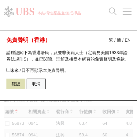
正股資料及市場統計
認股證分析儀
牛熊證分析儀
輪證市場統計
港股通資金流
瑞銀輪證教室
認股證
牛熊證
本結構性產品並無抵押品
認股證搜尋
表現
圖搜牛熊
表現
十大成交
港股通資金流
十大成交
瑞銀輪證教室
牛熊證分析儀
瑞銀認股證一覽
街貨統計
街貨統計
十大升幅/跌幅
正股分析儀
持股比重
每月輪證大市專題
牛熊全景快搜
免責聲明（香港）
繁
/
簡
/
EN
表現
街貨統計
比較
請確認閣下為香港居民，及並非美籍人士（定義見美國1933年證
新發行瑞銀認股證
比較
牛熊證搜尋
比較
十大認股證成交分佈
二十大活躍股份
顯示所有持股比重
輪證專欄
券法規則S），並已閱讀、理解及接受本網頁的
免責聲明及條款
。
即將到期認股證
牛熊證街貨分佈圖
十天股證佔大市成交
恒指成份股
講座及教育短片
57223 瑞銀
牛證
未來7日不再顯示本免責聲明。
0941 中國移動
確認
取消
認股證到期結算價查詢
正股牛熊證列表
資金流
國指成份股
認股證投資者教育
認股證分析儀
新發行瑞銀牛熊證
街貨統計
科指成份股
牛熊證投資者教育
選擇牛熊證作比較 *你可以選擇最多
三
隻牛熊證
編號
相關資產
發行商
行使價
收回價
實際槓
認股證速算機
已收回牛熊證剩餘價值
三十大平均引伸波幅
相關資產沽空
認股證牛熊證常問問題
56873
0941
法興
63.4
64
4.8
引伸波幅比較圖
即將到期牛熊證
業績及經濟日曆
56874
0941
法興
59.4
60
4