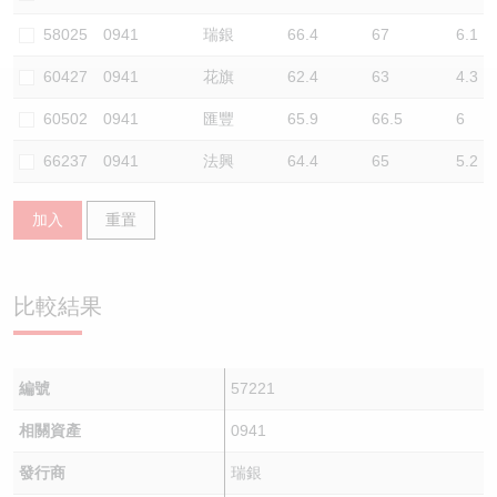
認股證/牛熊證日誌
牛熊證到期結算價查詢
中資ETFs溢價比較
58025
0941
瑞銀
66.4
67
6.1
60427
0941
花旗
62.4
63
4.3
認股證文件及公告
牛熊證分析儀
AH 股價對照
60502
0941
匯豐
65.9
66.5
6
認股證文件及公告 (瑞信)
牛熊證速算機
即市板塊表現
66237
0941
法興
64.4
65
5.2
牛熊證文件及公告
ADR
加入
重置
牛熊證文件及公告 (瑞信)
收市競價變化
比較結果
編號
57221
相關資產
0941
發行商
瑞銀