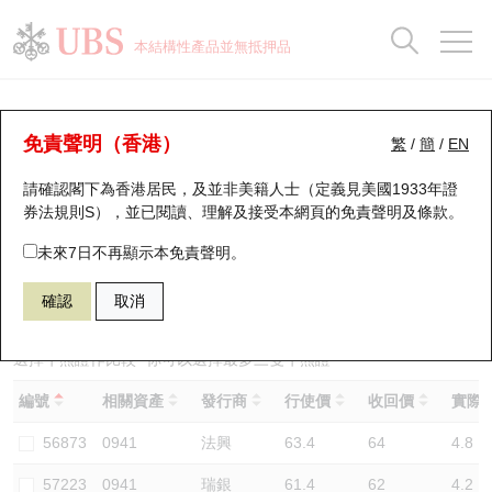
正股資料及市場統計
認股證分析儀
牛熊證分析儀
輪證市場統計
港股通資金流
瑞銀輪證教室
認股證
牛熊證
本結構性產品並無抵押品
認股證搜尋
表現
圖搜牛熊
表現
十大成交
港股通資金流
十大成交
瑞銀輪證教室
牛熊證分析儀
瑞銀認股證一覽
街貨統計
街貨統計
十大升幅/跌幅
正股分析儀
持股比重
每月輪證大市專題
牛熊全景快搜
免責聲明（香港）
繁
/
簡
/
EN
表現
街貨統計
比較
請確認閣下為香港居民，及並非美籍人士（定義見美國1933年證
新發行瑞銀認股證
比較
牛熊證搜尋
比較
十大認股證成交分佈
二十大活躍股份
顯示所有持股比重
輪證專欄
券法規則S），並已閱讀、理解及接受本網頁的
免責聲明及條款
。
即將到期認股證
牛熊證街貨分佈圖
十天股證佔大市成交
恒指成份股
講座及教育短片
57221 瑞銀
牛證
未來7日不再顯示本免責聲明。
0941 中國移動
確認
取消
認股證到期結算價查詢
正股牛熊證列表
資金流
國指成份股
認股證投資者教育
認股證分析儀
新發行瑞銀牛熊證
街貨統計
科指成份股
牛熊證投資者教育
選擇牛熊證作比較 *你可以選擇最多
三
隻牛熊證
編號
相關資產
發行商
行使價
收回價
實際槓
認股證速算機
已收回牛熊證剩餘價值
三十大平均引伸波幅
相關資產沽空
認股證牛熊證常問問題
56873
0941
法興
63.4
64
4.8
引伸波幅比較圖
即將到期牛熊證
業績及經濟日曆
57223
0941
瑞銀
61.4
62
4.2