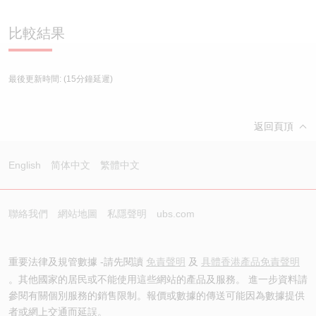
認股證/牛熊證日誌
牛熊證到期結算價查詢
中資ETFs溢價比較
比較結果
認股證文件及公告
牛熊證分析儀
AH 股價對照
最後更新時間:
(15分鐘延遲)
認股證文件及公告 (瑞信)
牛熊證速算機
即市板塊表現
牛熊證文件及公告
ADR
返回頁頂
牛熊證文件及公告 (瑞信)
收市競價變化
English
简体中文
繁體中文
聯絡我們
網站地圖
私隱聲明
ubs.com
重要法律及規管數據 -請先閱讀
免責聲明
及
具體香港產品免責聲明
。其他國家的居民或不能使用這些網站的產品及服務。 進一步資料請
參閱有關個別服務的銷售限制。報價或數據的傳送可能因為數據提供
者或網上交通而延誤。