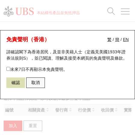
正股資料及市場統計
認股證分析儀
牛熊證分析儀
輪證市場統計
港股通資金流
瑞銀輪證教室
認股證
牛熊證
本結構性產品並無抵押品
認股證搜尋
表現
圖搜牛熊
表現
十大成交
港股通資金流
十大成交
瑞銀輪證教室
牛熊證分析儀
瑞銀認股證一覽
街貨統計
街貨統計
十大升幅/跌幅
正股分析儀
持股比重
每月輪證大市專題
牛熊全景快搜
免責聲明（香港）
繁
/
簡
/
EN
表現
街貨統計
比較
請確認閣下為香港居民，及並非美籍人士（定義見美國1933年證
新發行瑞銀認股證
比較
牛熊證搜尋
比較
十大認股證成交分佈
二十大活躍股份
顯示所有持股比重
輪證專欄
券法規則S），並已閱讀、理解及接受本網頁的
免責聲明及條款
。
即將到期認股證
牛熊證街貨分佈圖
十天股證佔大市成交
恒指成份股
講座及教育短片
57064 瑞銀
熊證
未來7日不再顯示本免責聲明。
HSI 恒生指數
確認
取消
認股證到期結算價查詢
正股牛熊證列表
資金流
國指成份股
認股證投資者教育
認股證分析儀
新發行瑞銀牛熊證
街貨統計
科指成份股
牛熊證投資者教育
選擇牛熊證作比較 *你可以選擇最多
三
隻牛熊證
編號
相關資產
發行商
行使價
收回價
實際槓
認股證速算機
已收回牛熊證剩餘價值
三十大平均引伸波幅
相關資產沽空
認股證牛熊證常問問題
加入
重置
引伸波幅比較圖
即將到期牛熊證
業績及經濟日曆