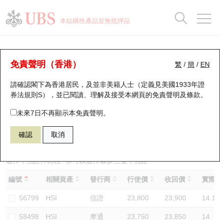
正股資料及市場統計
認股證分析儀
牛熊證分析儀
輪證市場統計
港股通資金流
瑞銀輪證教室
認股證
牛熊證
本結構性產品並無抵押品
認股證搜尋
表現
圖搜牛熊
表現
十大成交
港股通資金流
十大成交
瑞銀輪證教室
牛熊證分析儀
瑞銀認股證一覽
街貨統計
街貨統計
十大升幅/跌幅
正股分析儀
持股比重
每月輪證大市專題
牛熊全景快搜
免責聲明（香港）
繁
/
簡
/
EN
表現
街貨統計
比較
請確認閣下為香港居民，及並非美籍人士（定義見美國1933年證
新發行瑞銀認股證
比較
牛熊證搜尋
比較
十大認股證成交分佈
二十大活躍股份
顯示所有持股比重
輪證專欄
券法規則S），並已閱讀、理解及接受本網頁的
免責聲明及條款
。
即將到期認股證
牛熊證街貨分佈圖
十天股證佔大市成交
恒指成份股
講座及教育短片
67440 瑞銀
牛證
未來7日不再顯示本免責聲明。
HSI 恒生指數
確認
取消
認股證到期結算價查詢
正股牛熊證列表
資金流
國指成份股
認股證投資者教育
認股證分析儀
新發行瑞銀牛熊證
街貨統計
科指成份股
牛熊證投資者教育
選擇牛熊證作比較 *你可以選擇最多
三
隻牛熊證
編號
相關資產
發行商
行使價
收回價
實際槓
認股證速算機
已收回牛熊證剩餘價值
三十大平均引伸波幅
相關資產沽空
認股證牛熊證常問問題
56799
HSI
信證
23,800
23,900
14.1
引伸波幅比較圖
即將到期牛熊證
業績及經濟日曆
58498
HSI
摩通
23,750
23,850
14