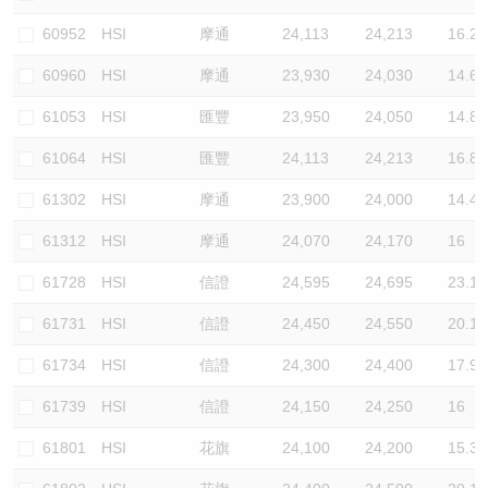
認股證/牛熊證日誌
牛熊證到期結算價查詢
中資ETFs溢價比較
60952
HSI
摩通
24,113
24,213
16.2
60960
HSI
摩通
23,930
24,030
14.6
認股證文件及公告
牛熊證分析儀
AH 股價對照
61053
HSI
匯豐
23,950
24,050
14.8
認股證文件及公告 (瑞信)
牛熊證速算機
即市板塊表現
61064
HSI
匯豐
24,113
24,213
16.8
牛熊證文件及公告
ADR
61302
HSI
摩通
23,900
24,000
14.4
61312
HSI
摩通
24,070
24,170
16
牛熊證文件及公告 (瑞信)
收市競價變化
61728
HSI
信證
24,595
24,695
23.1
61731
HSI
信證
24,450
24,550
20.1
61734
HSI
信證
24,300
24,400
17.9
61739
HSI
信證
24,150
24,250
16
61801
HSI
花旗
24,100
24,200
15.3