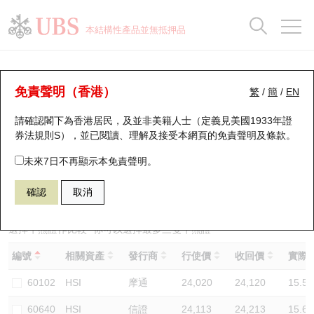
正股資料及市場統計
認股證分析儀
牛熊證分析儀
輪證市場統計
港股通資金流
瑞銀輪證教室
認股證
牛熊證
本結構性產品並無抵押品
認股證搜尋
表現
圖搜牛熊
表現
十大成交
港股通資金流
十大成交
瑞銀輪證教室
牛熊證分析儀
瑞銀認股證一覽
街貨統計
街貨統計
十大升幅/跌幅
正股分析儀
持股比重
每月輪證大市專題
牛熊全景快搜
免責聲明（香港）
繁
/
簡
/
EN
表現
街貨統計
比較
請確認閣下為香港居民，及並非美籍人士（定義見美國1933年證
新發行瑞銀認股證
比較
牛熊證搜尋
比較
十大認股證成交分佈
二十大活躍股份
顯示所有持股比重
輪證專欄
券法規則S），並已閱讀、理解及接受本網頁的
免責聲明及條款
。
即將到期認股證
牛熊證街貨分佈圖
十天股證佔大市成交
恒指成份股
講座及教育短片
67438 瑞銀
牛證
未來7日不再顯示本免責聲明。
HSI 恒生指數
確認
取消
認股證到期結算價查詢
正股牛熊證列表
資金流
國指成份股
認股證投資者教育
認股證分析儀
新發行瑞銀牛熊證
街貨統計
科指成份股
牛熊證投資者教育
選擇牛熊證作比較 *你可以選擇最多
三
隻牛熊證
編號
相關資產
發行商
行使價
收回價
實際槓
認股證速算機
已收回牛熊證剩餘價值
三十大平均引伸波幅
相關資產沽空
認股證牛熊證常問問題
60102
HSI
摩通
24,020
24,120
15.5
引伸波幅比較圖
即將到期牛熊證
業績及經濟日曆
60640
HSI
信證
24,113
24,213
15.6