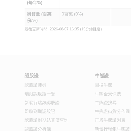
(每年%)
街貨量 (百萬
0百萬 (0%)
份/%)
最後更新時間:
2026-08-07 16:35
(15分鐘延遲)
認股證
牛熊證
認股證搜尋
圖搜牛熊
瑞銀認股證一覽
牛熊全景快搜
新發行瑞銀認股證
牛熊證搜尋
即將到期認股證
牛熊證街貨分佈圖
認股證到期結算價查詢
正股牛熊證列表
認股證分析儀
新發行瑞銀牛熊證