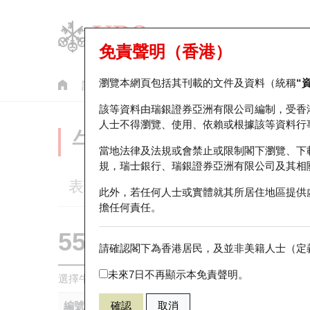
免責聲明（香港）
瀏覽本網頁包括其刊載的文件及資料（統稱
“
認股證
牛熊證
美股指數產品
輪證市場統計
該等資料由瑞銀證券亞洲有限公司編制，受香
人士不得瀏覽、使用、依賴或根據該等資料行
牛熊證分析儀
當地法律及法規或會禁止或限制閣下瀏覽、下
規，瑞士銀行、瑞銀證券亞洲有限公司及其相
表現
街貨統計
比較
此外，若任何人士或實體就其所居住地區提供
擔任何責任。
55651 瑞銀
熊證
請確認閣下為香港居民，及並非美籍人士（定義
9868 小鵬汽
未來7日不再顯示本免責聲明。
選擇牛熊證作比較 *你可以選擇最多
五
隻牛熊證
編號
確認
取消
相關資產
發