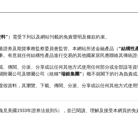
資料”
）需受下列以及網站刊載的免責聲明及條款約束。
正股資料及市場統計
瑞銀輪證教室
港證券及期貨事務監察委員會監管。本網站所述金融產品（
“結構性
事。有意就任何結構性產品進行交易的其他國家居民應聯絡其傳統證
載、傳閱、分派、分享或以任何其他方式使用任何部分或全部該等資
關附屬公司及聯屬公司（統稱
“瑞銀集團”
）概不就閣下的行為負責或
虛假資料，其瀏覽、下載、傳閱、分派、分享或以任何其他方式使用
見美國1933年證券法規則S），並已閱讀、理解及接受本網頁的
車
免
行商
行使價
收回價