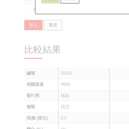
55369
9868
摩
加入
重置
比較結果
編號
55651
相關資產
9868
發行商
瑞銀
種類
熊證
現價 (港元)
0.5