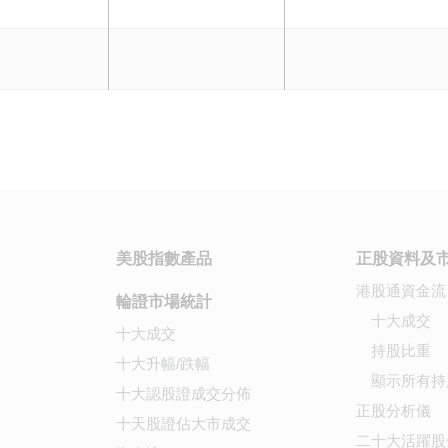
美股指數產品
正股資料及
港股通資金流
輪證市場統計
十大成交
十大成交
持股比重
十大升幅/跌幅
顯示所有持
十大認股證成交分佈
正股分析儀
十天股證佔大市成交
二十大活躍股