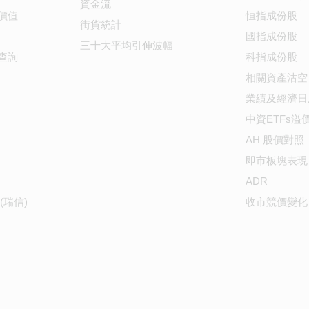
資金流
價值
恒指成份股
街貨統計
國指成份股
三十大平均引伸波幅
查詢
科指成份股
相關資產沽空
業績及經濟日
中資ETFs溢
AH 股價對照
即市板塊表現
ADR
(瑞信)
收市競價變化