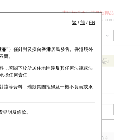
本結構性產品並無抵押品
+852 2971 6668
ol-hkwarrants@ubs.com
繁
/
簡
/
EN
產品”
）僅針對及擬向
香港
居民發售。香港境外
券商。
料，若閣下於所居住地區違反其任何法律或法
承擔任何責任。
對該等資料，瑞銀集團拒絕及一概不負責或承
責聲明及條款
。
實際槓桿 (倍)
到期日 (年-月-日)