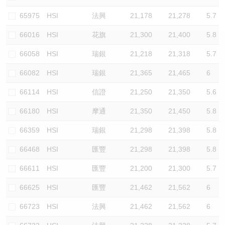
認股證/牛熊證日誌
牛熊證到期結算價查詢
中資ETFs溢價比較
65975
HSI
法興
21,178
21,278
5.7
66016
HSI
花旗
21,300
21,400
5.8
認股證文件及公告
牛熊證分析儀
AH 股價對照
66058
HSI
瑞銀
21,218
21,318
5.7
認股證文件及公告 (瑞信)
牛熊證速算機
即市板塊表現
66082
HSI
瑞銀
21,365
21,465
6
牛熊證文件及公告
ADR
66114
HSI
信證
21,250
21,350
5.6
66180
HSI
摩通
21,350
21,450
5.8
牛熊證文件及公告 (瑞信)
收市競價變化
66359
HSI
瑞銀
21,298
21,398
5.8
66468
HSI
匯豐
21,298
21,398
5.8
66611
HSI
匯豐
21,200
21,300
5.7
66625
HSI
匯豐
21,462
21,562
6
66723
HSI
法興
21,462
21,562
6