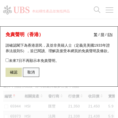
正股資料及市場統計
認股證分析儀
牛熊證分析儀
輪證市場統計
港股通資金流
瑞銀輪證教室
認股證
牛熊證
本結構性產品並無抵押品
認股證搜尋
表現
圖搜牛熊
表現
十大成交
港股通資金流
十大成交
瑞銀輪證教室
牛熊證分析儀
瑞銀認股證一覽
街貨統計
街貨統計
十大升幅/跌幅
正股分析儀
持股比重
每月輪證大市專題
牛熊全景快搜
免責聲明（香港）
繁
/
簡
/
EN
表現
街貨統計
比較
請確認閣下為香港居民，及並非美籍人士（定義見美國1933年證
新發行瑞銀認股證
比較
牛熊證搜尋
比較
十大認股證成交分佈
二十大活躍股份
顯示所有持股比重
輪證專欄
券法規則S），並已閱讀、理解及接受本網頁的
免責聲明及條款
。
即將到期認股證
牛熊證街貨分佈圖
十天股證佔大市成交
恒指成份股
講座及教育短片
54991 瑞銀
牛證
未來7日不再顯示本免責聲明。
HSI 恒生指數
確認
取消
認股證到期結算價查詢
正股牛熊證列表
資金流
國指成份股
認股證投資者教育
認股證分析儀
新發行瑞銀牛熊證
街貨統計
科指成份股
牛熊證投資者教育
選擇牛熊證作比較 *你可以選擇最多
三
隻牛熊證
編號
相關資產
發行商
行使價
收回價
實際槓
認股證速算機
已收回牛熊證剩餘價值
三十大平均引伸波幅
相關資產沽空
認股證牛熊證常問問題
65944
HSI
匯豐
21,350
21,450
5.9
引伸波幅比較圖
即將到期牛熊證
業績及經濟日曆
65973
HSI
法興
21,338
21,438
5.9