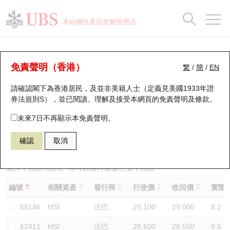
正股資料及市場統計
認股證分析儀
牛熊證分析儀
輪證市場統計
港股通資金流
瑞銀輪證教室
認股證
牛熊證
本結構性產品並無抵押品
認股證搜尋
表現
圖搜牛熊
表現
十大成交
港股通資金流
十大成交
瑞銀輪證教室
牛熊證分析儀
瑞銀認股證一覽
街貨統計
街貨統計
十大升幅/跌幅
正股分析儀
持股比重
每月輪證大市專題
牛熊全景快搜
免責聲明（香港）
繁
/
簡
/
EN
表現
街貨統計
比較
請確認閣下為香港居民，及並非美籍人士（定義見美國1933年證
新發行瑞銀認股證
比較
牛熊證搜尋
比較
十大認股證成交分佈
二十大活躍股份
顯示所有持股比重
輪證專欄
券法規則S），並已閱讀、理解及接受本網頁的
免責聲明及條款
。
即將到期認股證
牛熊證街貨分佈圖
十天股證佔大市成交
恒指成份股
講座及教育短片
54821 信證
熊證
未來7日不再顯示本免責聲明。
HSI 恒生指數
確認
取消
認股證到期結算價查詢
正股牛熊證列表
資金流
國指成份股
認股證投資者教育
認股證分析儀
新發行瑞銀牛熊證
街貨統計
科指成份股
牛熊證投資者教育
選擇牛熊證作比較 *你可以選擇最多
三
隻牛熊證
編號
相關資產
發行商
行使價
收回價
實際槓
認股證速算機
已收回牛熊證剩餘價值
三十大平均引伸波幅
相關資產沽空
認股證牛熊證常問問題
58146
HSI
法巴
29,100
29,000
8.2
引伸波幅比較圖
即將到期牛熊證
業績及經濟日曆
62411
HSI
法巴
28,600
28,500
9.5