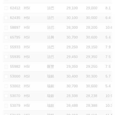
認股證/牛熊證日誌
牛熊證到期結算價查詢
中資ETFs溢價比較
62412
HSI
法巴
29,100
29,000
8.1
62435
HSI
法巴
30,100
30,000
6.4
認股證文件及公告
牛熊證分析儀
AH 股價對照
58897
HSI
法巴
28,300
28,200
10.6
認股證文件及公告 (瑞信)
牛熊證速算機
即市板塊表現
65795
HSI
法興
30,700
30,600
5.4
牛熊證文件及公告
ADR
55933
HSI
法巴
29,250
29,150
7.9
55935
HSI
法巴
29,450
29,350
7.5
牛熊證文件及公告 (瑞信)
收市競價變化
55982
HSI
匯豐
29,350
29,250
7.5
53000
HSI
瑞銀
30,400
30,300
5.7
53002
HSI
瑞銀
30,700
30,600
5.4
53070
HSI
瑞銀
28,338
28,238
10.9
53079
HSI
瑞銀
28,488
28,388
10.3