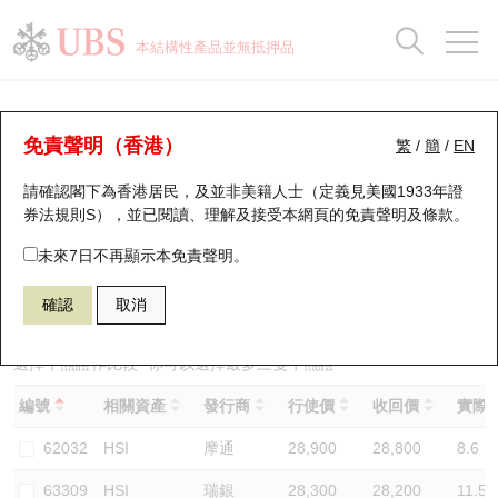
正股資料及市場統計
認股證分析儀
牛熊證分析儀
輪證市場統計
港股通資金流
瑞銀輪證教室
認股證
牛熊證
本結構性產品並無抵押品
認股證搜尋
表現
圖搜牛熊
表現
十大成交
港股通資金流
十大成交
瑞銀輪證教室
牛熊證分析儀
瑞銀認股證一覽
街貨統計
街貨統計
十大升幅/跌幅
正股分析儀
持股比重
每月輪證大市專題
牛熊全景快搜
免責聲明（香港）
繁
/
簡
/
EN
表現
街貨統計
比較
請確認閣下為香港居民，及並非美籍人士（定義見美國1933年證
新發行瑞銀認股證
比較
牛熊證搜尋
比較
十大認股證成交分佈
二十大活躍股份
顯示所有持股比重
輪證專欄
券法規則S），並已閱讀、理解及接受本網頁的
免責聲明及條款
。
即將到期認股證
牛熊證街貨分佈圖
十天股證佔大市成交
恒指成份股
講座及教育短片
54769 瑞銀
熊證
未來7日不再顯示本免責聲明。
HSI 恒生指數
確認
取消
認股證到期結算價查詢
正股牛熊證列表
資金流
國指成份股
認股證投資者教育
認股證分析儀
新發行瑞銀牛熊證
街貨統計
科指成份股
牛熊證投資者教育
選擇牛熊證作比較 *你可以選擇最多
三
隻牛熊證
編號
相關資產
發行商
行使價
收回價
實際槓
認股證速算機
已收回牛熊證剩餘價值
三十大平均引伸波幅
相關資產沽空
認股證牛熊證常問問題
62032
HSI
摩通
28,900
28,800
8.6
引伸波幅比較圖
即將到期牛熊證
業績及經濟日曆
63309
HSI
瑞銀
28,300
28,200
11.5