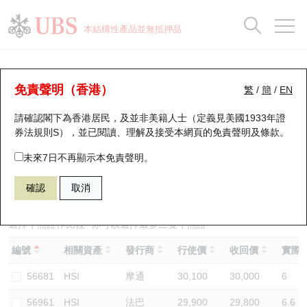
正股資料及市場統計
認股證分析儀
牛熊證分析儀
輪證市場統計
港股通資金流
瑞銀輪證教室
認股證
牛熊證
本結構性產品並無抵押品
認股證搜尋
表現
圖搜牛熊
表現
十大成交
港股通資金流
十大成交
瑞銀輪證教室
牛熊證分析儀
瑞銀認股證一覽
街貨統計
街貨統計
十大升幅/跌幅
正股分析儀
持股比重
每月輪證大市專題
牛熊全景快搜
免責聲明（香港）
繁
/
簡
/
EN
表現
街貨統計
比較
請確認閣下為香港居民，及並非美籍人士（定義見美國1933年證
新發行瑞銀認股證
比較
牛熊證搜尋
比較
十大認股證成交分佈
二十大活躍股份
顯示所有持股比重
輪證專欄
券法規則S），並已閱讀、理解及接受本網頁的
免責聲明及條款
。
即將到期認股證
牛熊證街貨分佈圖
十天股證佔大市成交
恒指成份股
講座及教育短片
54730 瑞銀
熊證
未來7日不再顯示本免責聲明。
HSI 恒生指數
確認
取消
認股證到期結算價查詢
正股牛熊證列表
資金流
國指成份股
認股證投資者教育
認股證分析儀
新發行瑞銀牛熊證
街貨統計
科指成份股
牛熊證投資者教育
選擇牛熊證作比較 *你可以選擇最多
三
隻牛熊證
編號
相關資產
發行商
行使價
收回價
實際槓
認股證速算機
已收回牛熊證剩餘價值
三十大平均引伸波幅
相關資產沽空
認股證牛熊證常問問題
56681
HSI
摩通
30,100
30,000
6
引伸波幅比較圖
即將到期牛熊證
業績及經濟日曆
56961
HSI
法巴
29,900
29,800
6.6