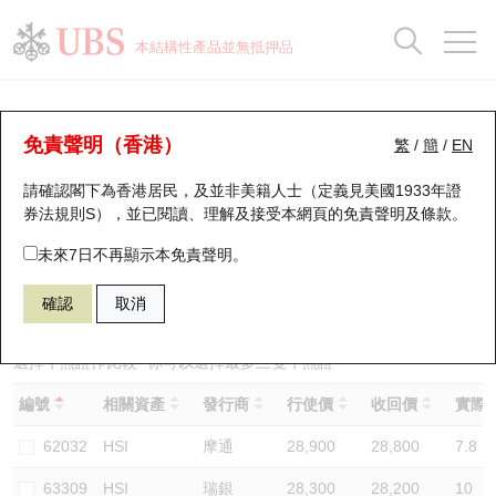
正股資料及市場統計
認股證分析儀
牛熊證分析儀
輪證市場統計
港股通資金流
瑞銀輪證教室
認股證
牛熊證
本結構性產品並無抵押品
認股證搜尋
表現
圖搜牛熊
表現
十大成交
港股通資金流
十大成交
瑞銀輪證教室
牛熊證分析儀
瑞銀認股證一覽
街貨統計
街貨統計
十大升幅/跌幅
正股分析儀
持股比重
每月輪證大市專題
牛熊全景快搜
免責聲明（香港）
繁
/
簡
/
EN
表現
街貨統計
比較
請確認閣下為香港居民，及並非美籍人士（定義見美國1933年證
新發行瑞銀認股證
比較
牛熊證搜尋
比較
十大認股證成交分佈
二十大活躍股份
顯示所有持股比重
輪證專欄
券法規則S），並已閱讀、理解及接受本網頁的
免責聲明及條款
。
即將到期認股證
牛熊證街貨分佈圖
十天股證佔大市成交
恒指成份股
講座及教育短片
54481 國君
熊證
未來7日不再顯示本免責聲明。
HSI 恒生指數
確認
取消
認股證到期結算價查詢
正股牛熊證列表
資金流
國指成份股
認股證投資者教育
認股證分析儀
新發行瑞銀牛熊證
街貨統計
科指成份股
牛熊證投資者教育
選擇牛熊證作比較 *你可以選擇最多
三
隻牛熊證
編號
相關資產
發行商
行使價
收回價
實際槓
認股證速算機
已收回牛熊證剩餘價值
三十大平均引伸波幅
相關資產沽空
認股證牛熊證常問問題
62032
HSI
摩通
28,900
28,800
7.8
引伸波幅比較圖
即將到期牛熊證
業績及經濟日曆
63309
HSI
瑞銀
28,300
28,200
10