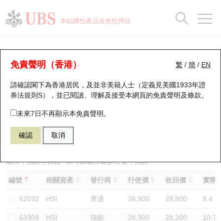
正股資料及市場統計
認股證分析儀
牛熊證分析儀
輪證市場統計
港股通資金流
瑞銀輪證教室
認股證
牛熊證
本結構性產品並無抵押品
認股證搜尋
表現
圖搜牛熊
表現
十大成交
港股通資金流
十大成交
瑞銀輪證教室
牛熊證分析儀
瑞銀認股證一覽
街貨統計
街貨統計
十大升幅/跌幅
正股分析儀
持股比重
每月輪證大市專題
牛熊全景快搜
免責聲明（香港）
繁
/
簡
/
EN
表現
街貨統計
比較
請確認閣下為香港居民，及並非美籍人士（定義見美國1933年證
新發行瑞銀認股證
比較
牛熊證搜尋
比較
十大認股證成交分佈
二十大活躍股份
顯示所有持股比重
輪證專欄
券法規則S），並已閱讀、理解及接受本網頁的
免責聲明及條款
。
即將到期認股證
牛熊證街貨分佈圖
十天股證佔大市成交
恒指成份股
講座及教育短片
54452 星展
熊證
未來7日不再顯示本免責聲明。
HSI 恒生指數
確認
取消
認股證到期結算價查詢
正股牛熊證列表
資金流
國指成份股
認股證投資者教育
認股證分析儀
新發行瑞銀牛熊證
街貨統計
科指成份股
牛熊證投資者教育
選擇牛熊證作比較 *你可以選擇最多
三
隻牛熊證
編號
相關資產
發行商
行使價
收回價
實際槓
認股證速算機
已收回牛熊證剩餘價值
三十大平均引伸波幅
相關資產沽空
認股證牛熊證常問問題
62032
HSI
摩通
28,900
28,800
8.4
引伸波幅比較圖
即將到期牛熊證
業績及經濟日曆
63309
HSI
瑞銀
28,300
28,200
10.7