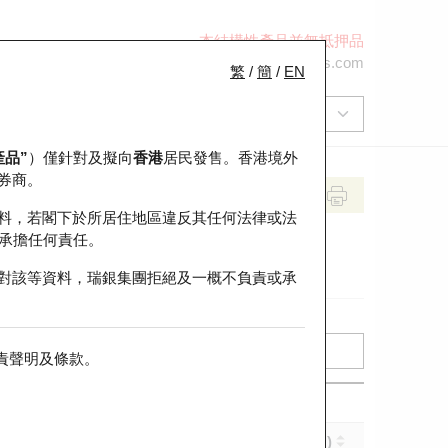
本結構性產品並無抵押品
+852 2971 6668
ol-hkwarrants@ubs.com
繁
/
簡
/
EN
產品”
）僅針對及擬向
香港
居民發售。香港境外
券商。
料，若閣下於所居住地區違反其任何法律或法
承擔任何責任。
對該等資料，瑞銀集團拒絕及一概不負責或承
責聲明及條款
。
實際槓桿 (倍)
到期日 (年-月-日)