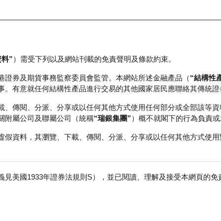
資料”
）需受下列以及網站刊載的免責聲明及條款約束。
正股資料及市場統計
瑞銀輪證教室
港證券及期貨事務監察委員會監管。本網站所述金融產品（
“結構性
事。有意就任何結構性產品進行交易的其他國家居民應聯絡其傳統證
載、傳閱、分派、分享或以任何其他方式使用任何部分或全部該等資
關附屬公司及聯屬公司（統稱
“瑞銀集團”
）概不就閣下的行為負責或
虛假資料，其瀏覽、下載、傳閱、分派、分享或以任何其他方式使用
見美國1933年證券法規則S），並已閱讀、理解及接受本網頁的
數
免
行商
行使價
收回價