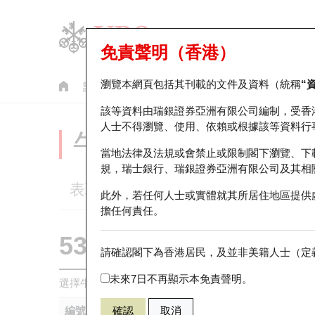
免責聲明（香港）
瀏覽本網頁包括其刊載的文件及資料（統稱
“
認股證
牛熊證
美股指數產品
輪證市場統計
該等資料由瑞銀證券亞洲有限公司編制，受香
人士不得瀏覽、使用、依賴或根據該等資料行
牛熊證分析儀
當地法律及法規或會禁止或限制閣下瀏覽、下
規，瑞士銀行、瑞銀證券亞洲有限公司及其相
表現
街貨統計
比較
此外，若任何人士或實體就其所居住地區提供
擔任何責任。
53876 瑞銀
熊證
請確認閣下為香港居民，及並非美籍人士（定義
HSI 恒生指
未來7日不再顯示本免責聲明。
選擇牛熊證作比較 *你可以選擇最多
五
隻牛熊證
編號
確認
取消
相關資產
發