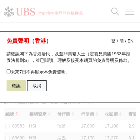
正股資料及市場統計
認股證分析儀
牛熊證分析儀
輪證市場統計
港股通資金流
瑞銀輪證教室
認股證
牛熊證
本結構性產品並無抵押品
認股證搜尋
表現
圖搜牛熊
表現
十大成交
港股通資金流
十大成交
瑞銀輪證教室
牛熊證分析儀
瑞銀認股證一覽
街貨統計
街貨統計
十大升幅/跌幅
正股分析儀
持股比重
每月輪證大市專題
牛熊全景快搜
免責聲明（香港）
繁
/
簡
/
EN
表現
街貨統計
比較
請確認閣下為香港居民，及並非美籍人士（定義見美國1933年證
新發行瑞銀認股證
比較
牛熊證搜尋
比較
十大認股證成交分佈
二十大活躍股份
顯示所有持股比重
輪證專欄
券法規則S），並已閱讀、理解及接受本網頁的
免責聲明及條款
。
即將到期認股證
牛熊證街貨分佈圖
十天股證佔大市成交
恒指成份股
講座及教育短片
50385 瑞銀
牛證
未來7日不再顯示本免責聲明。
HSI 恒生指數
確認
取消
認股證到期結算價查詢
正股牛熊證列表
資金流
國指成份股
認股證投資者教育
認股證分析儀
新發行瑞銀牛熊證
街貨統計
科指成份股
牛熊證投資者教育
選擇牛熊證作比較 *你可以選擇最多
三
隻牛熊證
編號
相關資產
發行商
行使價
收回價
實際槓
認股證速算機
已收回牛熊證剩餘價值
三十大平均引伸波幅
相關資產沽空
認股證牛熊證常問問題
69583
HSI
信證
17,000
17,100
2.9
引伸波幅比較圖
即將到期牛熊證
業績及經濟日曆
69690
HSI
法巴
17,170
17,270
3.1