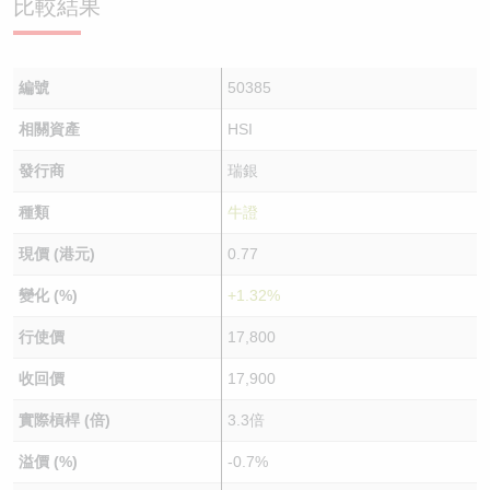
比較結果
編號
50385
相關資產
HSI
發行商
瑞銀
種類
牛證
現價 (港元)
0.77
變化 (%)
+1.32%
行使價
17,800
收回價
17,900
實際槓桿 (倍)
3.3倍
溢價 (%)
-0.7%