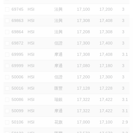
認股證/牛熊證日誌
牛熊證到期結算價查詢
中資ETFs溢價比較
69745
HSI
法興
17,100
17,200
3
69863
HSI
法興
17,308
17,408
3
認股證文件及公告
牛熊證分析儀
AH 股價對照
69864
HSI
法興
17,208
17,308
3
認股證文件及公告 (瑞信)
牛熊證速算機
即市板塊表現
69872
HSI
信證
17,300
17,400
3
牛熊證文件及公告
ADR
69995
HSI
摩通
17,308
17,408
3.1
69999
HSI
摩通
17,080
17,180
3
牛熊證文件及公告 (瑞信)
收市競價變化
50006
HSI
信證
17,200
17,300
3
50016
HSI
匯豐
17,128
17,228
3
50086
HSI
瑞銀
17,322
17,422
3.1
50099
HSI
摩通
17,322
17,422
3.1
50106
HSI
花旗
17,000
17,100
2.9