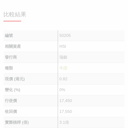
比較結果
編號
50205
相關資產
HSI
發行商
瑞銀
種類
牛證
現價 (港元)
0.82
變化 (%)
0%
行使價
17,450
收回價
17,550
實際槓桿 (倍)
3.1倍