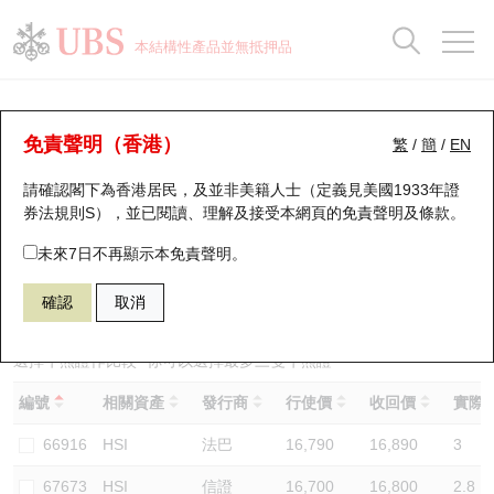
正股資料及市場統計
認股證分析儀
牛熊證分析儀
輪證市場統計
港股通資金流
瑞銀輪證教室
認股證
牛熊證
本結構性產品並無抵押品
認股證搜尋
表現
圖搜牛熊
表現
十大成交
港股通資金流
十大成交
瑞銀輪證教室
牛熊證分析儀
瑞銀認股證一覽
街貨統計
街貨統計
十大升幅/跌幅
正股分析儀
持股比重
每月輪證大市專題
牛熊全景快搜
免責聲明（香港）
繁
/
簡
/
EN
表現
街貨統計
比較
請確認閣下為香港居民，及並非美籍人士（定義見美國1933年證
新發行瑞銀認股證
比較
牛熊證搜尋
比較
十大認股證成交分佈
二十大活躍股份
顯示所有持股比重
輪證專欄
券法規則S），並已閱讀、理解及接受本網頁的
免責聲明及條款
。
即將到期認股證
牛熊證街貨分佈圖
十天股證佔大市成交
恒指成份股
講座及教育短片
50205 瑞銀
牛證
未來7日不再顯示本免責聲明。
HSI 恒生指數
確認
取消
認股證到期結算價查詢
正股牛熊證列表
資金流
國指成份股
認股證投資者教育
認股證分析儀
新發行瑞銀牛熊證
街貨統計
科指成份股
牛熊證投資者教育
選擇牛熊證作比較 *你可以選擇最多
三
隻牛熊證
編號
相關資產
發行商
行使價
收回價
實際槓
認股證速算機
已收回牛熊證剩餘價值
三十大平均引伸波幅
相關資產沽空
認股證牛熊證常問問題
66916
HSI
法巴
16,790
16,890
3
引伸波幅比較圖
即將到期牛熊證
業績及經濟日曆
67673
HSI
信證
16,700
16,800
2.8