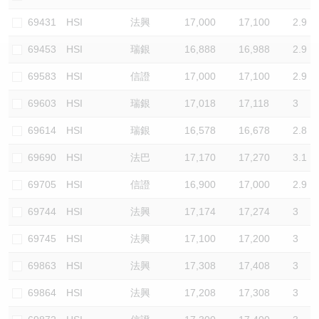
認股證/牛熊證日誌
牛熊證到期結算價查詢
中資ETFs溢價比較
69431
HSI
法興
17,000
17,100
2.9
69453
HSI
瑞銀
16,888
16,988
2.9
認股證文件及公告
牛熊證分析儀
AH 股價對照
69583
HSI
信證
17,000
17,100
2.9
認股證文件及公告 (瑞信)
牛熊證速算機
即市板塊表現
69603
HSI
瑞銀
17,018
17,118
3
牛熊證文件及公告
ADR
69614
HSI
瑞銀
16,578
16,678
2.8
69690
HSI
法巴
17,170
17,270
3.1
牛熊證文件及公告 (瑞信)
收市競價變化
69705
HSI
信證
16,900
17,000
2.9
69744
HSI
法興
17,174
17,274
3
69745
HSI
法興
17,100
17,200
3
69863
HSI
法興
17,308
17,408
3
69864
HSI
法興
17,208
17,308
3