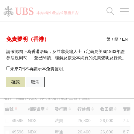
正股資料及市場統計
認股證分析儀
牛熊證分析儀
輪證市場統計
港股通資金流
瑞銀輪證教室
認股證
牛熊證
本結構性產品並無抵押品
認股證搜尋
表現
圖搜牛熊
表現
十大成交
港股通資金流
十大成交
瑞銀輪證教室
牛熊證分析儀
瑞銀認股證一覽
街貨統計
街貨統計
十大升幅/跌幅
正股分析儀
持股比重
每月輪證大市專題
牛熊全景快搜
免責聲明（香港）
繁
/
簡
/
EN
表現
街貨統計
比較
請確認閣下為香港居民，及並非美籍人士（定義見美國1933年證
新發行瑞銀認股證
比較
牛熊證搜尋
比較
十大認股證成交分佈
二十大活躍股份
顯示所有持股比重
輪證專欄
券法規則S），並已閱讀、理解及接受本網頁的
免責聲明及條款
。
即將到期認股證
牛熊證街貨分佈圖
十天股證佔大市成交
恒指成份股
講座及教育短片
49619 瑞銀
牛證
未來7日不再顯示本免責聲明。
NDX 納斯達克100指數
確認
取消
認股證到期結算價查詢
正股牛熊證列表
資金流
國指成份股
認股證投資者教育
認股證分析儀
新發行瑞銀牛熊證
街貨統計
科指成份股
牛熊證投資者教育
選擇牛熊證作比較 *你可以選擇最多
三
隻牛熊證
編號
相關資產
發行商
行使價
收回價
實際槓
認股證速算機
已收回牛熊證剩餘價值
三十大平均引伸波幅
相關資產沽空
認股證牛熊證常問問題
49595
NDX
法興
25,800
26,000
7.4
引伸波幅比較圖
即將到期牛熊證
業績及經濟日曆
49596
NDX
摩通
26,400
26,600
8.7