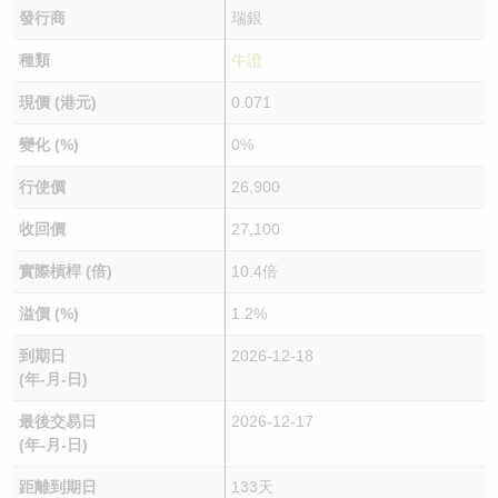
發行商
瑞銀
種類
牛證
現價 (港元)
0.071
變化 (%)
0%
行使價
26,900
收回價
27,100
實際槓桿 (倍)
10.4倍
溢價 (%)
1.2%
到期日
2026-12-18
(年-月-日)
最後交易日
2026-12-17
(年-月-日)
距離到期日
133天