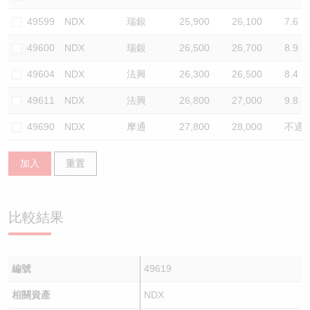
認股證/牛熊證日誌
牛熊證到期結算價查詢
中資ETFs溢價比較
49599
NDX
瑞銀
25,900
26,100
7.6
49600
NDX
瑞銀
26,500
26,700
8.9
認股證文件及公告
牛熊證分析儀
AH 股價對照
49604
NDX
法興
26,300
26,500
8.4
認股證文件及公告 (瑞信)
牛熊證速算機
即市板塊表現
49611
NDX
法興
26,800
27,000
9.8
牛熊證文件及公告
ADR
49690
NDX
摩通
27,800
28,000
不適
牛熊證文件及公告 (瑞信)
收市競價變化
加入
重置
比較結果
編號
49619
相關資產
NDX