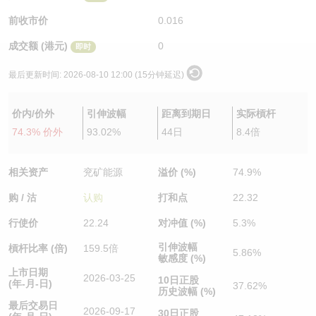
认股证/牛熊证日志
牛熊证到期结算价查找
中资ETFs溢价比较
前收市价
0.016
成交额 (港元)
0
即时
认股证文件及公告
牛熊证分析仪
AH 股价对照
最后更新时间:
2026-08-10 12:00 (15分钟延迟)
认股证文件及公告 (瑞信)
牛熊证速算机
即市板块表现
价内/价外
引伸波幅
距离到期日
实际槓杆
牛熊证文件及公告
ADR
74.3% 价外
93.02%
44日
8.4倍
牛熊证文件及公告 (瑞信)
收市竞价变化
相关资产
兖矿能源
溢价 (%)
74.9%
购 / 沽
认购
打和点
22.32
行使价
22.24
对冲值 (%)
5.3%
引伸波幅
槓杆比率 (倍)
159.5倍
5.86%
敏感度 (%)
上市日期
2026-03-25
10日正股
(年-月-日)
37.62%
历史波幅 (%)
最后交易日
2026-09-17
30日正股