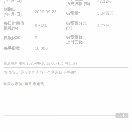
(年-月-日)
47.12%
历史波幅 (%)
到期日
2026-09-23
街货量
*
3.34百万
(年-月-日)
每日时间值
街货百分比
8.64%
4.77%
损耗(%)
(%)
街货量较
换股比率
5
-
上日变化
每手股数
10,000
最后更新时间: 2026-08-10 12:00 (15分钟延迟)
*
街货统计最后更新为前一个交易日下午4时正
前收市价
即市走势
0.016
0.016