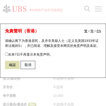
正股数据及市场统计
认股证分析仪
牛熊证分析仪
轮证市场统计
港股通资金流
瑞银轮证教室
认股证
牛熊证
本结构性产品并无抵押品
认股证搜寻
表现
图搜牛熊
表现
十大成交
港股通资金流
十大成交
瑞银轮证教室
认股证分析仪
瑞银认股证一览
街货统计
街货统计
十大升幅/跌幅
正股分析仪
持股比重
每月轮证大市专题
牛熊全景快搜
免責聲明（香港）
繁
/
简
/
EN
表现
街货统计
比较
请确认阁下为香港居民，及并非美籍人士（定义见美国1933年证
新发行瑞银认股证
比较
牛熊证搜寻
比较
十大认股证成交分布
二十大活跃股份
显示所有持股比重
轮证专栏
券法规则S），并已阅读、理解及接受本网页的
免责声明及条款
。
即将到期认股证
牛熊证街货分布图
十天股证占大市成交
恒指成份股
讲座及教育短片
27405 瑞银
认购
未来7日不再显示本免责声明。
1171 兖矿能源
確認
取消
认股证到期结算价查找
正股牛熊证列表
资金流
国指成份股
认股证投资者教育
$0.016
即时
认股证分析仪
新发行瑞银牛熊证
街货统计
科指成份股
牛熊证投资者教育
买入/卖出价
不适用
/
不适用
开市价
不适用
认股证速算机
已收回牛熊证剩余价值
三十大平均引伸波幅
相关资产沽空
认股证牛熊证常问问题
每手股数
10,000
引伸波幅比较图
即将到期牛熊证
业绩及经济日历
是日最高/最低价
不适用
/
不适用
即时