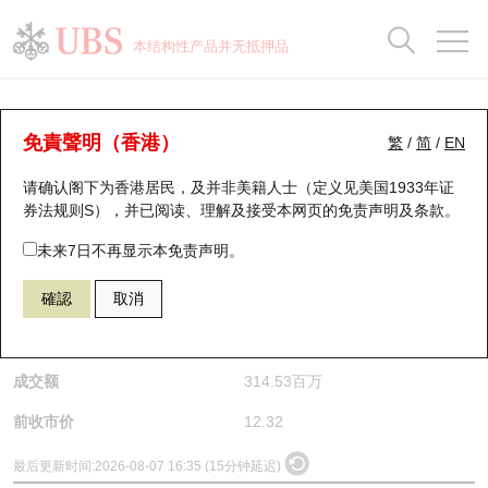
正股数据及市场统计
认股证分析仪
牛熊证分析仪
轮证市场统计
港股通资金流
瑞银轮证教室
认股证
牛熊证
本结构性产品并无抵押品
认股证搜寻
表现
图搜牛熊
表现
十大成交
港股通资金流
十大成交
瑞银轮证教室
正股分析仪
瑞银认股证一览
街货统计
街货统计
十大升幅/跌幅
正股分析仪
持股比重
每月轮证大市专题
牛熊全景快搜
免責聲明（香港）
繁
/
简
/
EN
请确认阁下为香港居民，及并非美籍人士（定义见美国1933年证
新发行瑞银认股证
比较
牛熊证搜寻
比较
十大认股证成交分布
二十大活跃股份
显示所有持股比重
轮证专栏
(1171) 兖矿能源
券法规则S），并已阅读、理解及接受本网页的
免责声明及条款
。
1171
兖矿能源
即将到期认股证
牛熊证街货分布图
十天股证占大市成交
恒指成份股
讲座及教育短片
未来7日不再显示本免责声明。
$12.29
0.03
(-0.24%)
確認
取消
认股证到期结算价查找
正股牛熊证列表
资金流
国指成份股
认股证投资者教育
是日最高/最低价
12.48
/
12.16
认股证分析仪
新发行瑞银牛熊证
街货统计
科指成份股
牛熊证投资者教育
成交额
314.53百万
认股证速算机
已收回牛熊证剩余价值
三十大平均引伸波幅
相关资产沽空
认股证牛熊证常问问题
前收市价
12.32
引伸波幅比较图
即将到期牛熊证
业绩及经济日历
最后更新时间:
2026-08-07 16:35 (15分钟延迟)