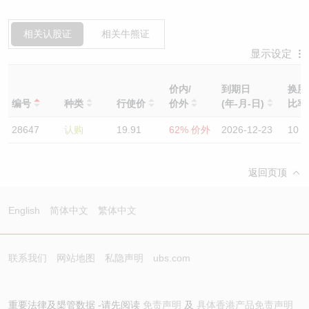
相关认股证
相关牛熊证
显示设定
价内/
到期日
换股
编号
种类
行使价
价外
(年-月-日)
比
28647
认购
19.91
62% 价外
2026-12-23
10
返回页顶
English
简体中文
繁体中文
联系我们
网站地图
私隐声明
ubs.com
重要法律及槼管数据 -请先阅读
免责声明
及
具体香港产品免责声明