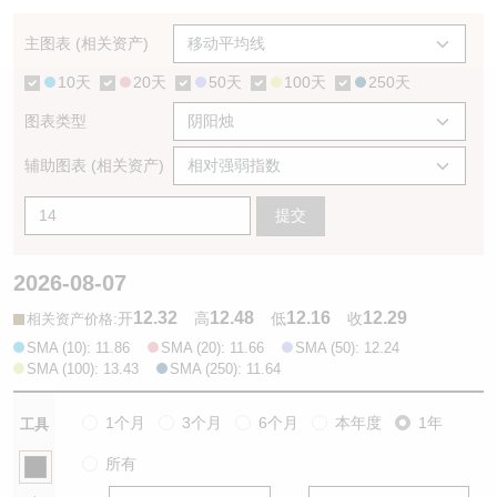
认股证/牛熊证日志
牛熊证到期结算价查找
中资ETFs溢价比较
主图表 (相关资产)
10天
20天
50天
100天
250天
认股证文件及公告
牛熊证分析仪
AH 股价对照
图表类型
认股证文件及公告 (瑞信)
牛熊证速算机
即市板块表现
辅助图表 (相关资产)
牛熊证文件及公告
ADR
提交
牛熊证文件及公告 (瑞信)
收市竞价变化
2026-08-07
12.32
12.48
12.16
12.29
:
开
高
低
收
相关资产价格
SMA (10): 11.86
SMA (20): 11.66
SMA (50): 12.24
SMA (100): 13.43
SMA (250): 11.64
1个月
3个月
6个月
本年度
1年
工具
所有