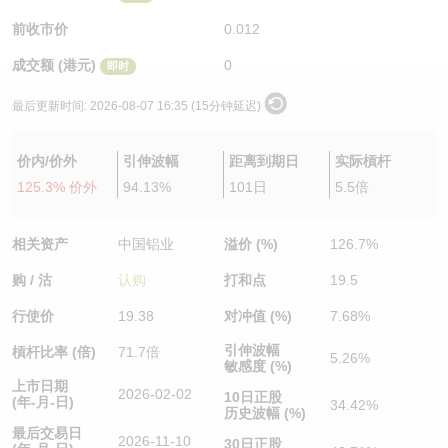
认股证/牛熊证日志
牛熊证到期结算价查找
中资ETFs溢价比较
前收市价
0.012
成交额 (港元)
0
即时
认股证文件及公告
牛熊证分析仪
AH 股价对照
最后更新时间:
2026-08-07 16:35 (15分钟延迟)
认股证文件及公告 (瑞信)
牛熊证速算机
即市板块表现
价内/价外
引伸波幅
距离到期日
实际槓杆
牛熊证文件及公告
ADR
125.3% 价外
94.13%
101日
5.5倍
牛熊证文件及公告 (瑞信)
收市竞价变化
相关资产
中国铝业
溢价 (%)
126.7%
购 / 沽
认购
打和点
19.5
行使价
19.38
对冲值 (%)
7.68%
引伸波幅
槓杆比率 (倍)
71.7倍
5.26%
敏感度 (%)
上市日期
2026-02-02
10日正股
(年-月-日)
34.42%
历史波幅 (%)
最后交易日
2026-11-10
30日正股