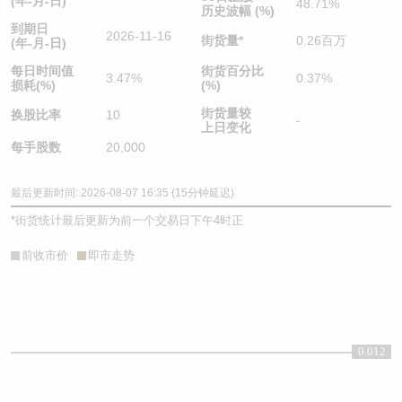
(年-月-日)
48.71%
历史波幅 (%)
到期日
2026-11-16
街货量
*
0.26百万
(年-月-日)
每日时间值
街货百分比
3.47%
0.37%
损耗(%)
(%)
街货量较
换股比率
10
-
上日变化
每手股数
20,000
最后更新时间: 2026-08-07 16:35 (15分钟延迟)
*
街货统计最后更新为前一个交易日下午4时正
前收市价
即市走势
0.012
0.012