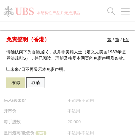
正股数据及市场统计
认股证分析仪
牛熊证分析仪
轮证市场统计
港股通资金流
瑞银轮证教室
认股证
牛熊证
本结构性产品并无抵押品
认股证搜寻
表现
图搜牛熊
表现
十大成交
港股通资金流
十大成交
瑞银轮证教室
认股证分析仪
瑞银认股证一览
街货统计
街货统计
十大升幅/跌幅
正股分析仪
持股比重
每月轮证大市专题
牛熊全景快搜
免責聲明（香港）
繁
/
简
/
EN
表现
街货统计
比较
请确认阁下为香港居民，及并非美籍人士（定义见美国1933年证
新发行瑞银认股证
比较
牛熊证搜寻
比较
十大认股证成交分布
二十大活跃股份
显示所有持股比重
轮证专栏
券法规则S），并已阅读、理解及接受本网页的
免责声明及条款
。
即将到期认股证
牛熊证街货分布图
十天股证占大市成交
恒指成份股
讲座及教育短片
25274 瑞银
认购
未来7日不再显示本免责声明。
2600 中国铝业
確認
取消
认股证到期结算价查找
正股牛熊证列表
资金流
国指成份股
认股证投资者教育
$0.012
即时
认股证分析仪
新发行瑞银牛熊证
街货统计
科指成份股
牛熊证投资者教育
买入/卖出价
不适用
/
不适用
开市价
不适用
认股证速算机
已收回牛熊证剩余价值
三十大平均引伸波幅
相关资产沽空
认股证牛熊证常问问题
每手股数
20,000
引伸波幅比较图
即将到期牛熊证
业绩及经济日历
是日最高/最低价
不适用
/
不适用
即时