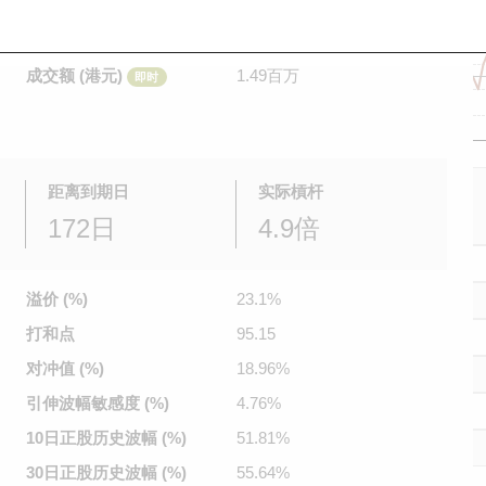
是日最高/最低价
0.106
/
0.095
即时
前收市价
0.099
成交额 (港元)
1.49百万
即时
距离到期日
实际槓杆
172日
4.9倍
溢价 (%)
23.1%
打和点
95.15
对冲值 (%)
18.96%
引伸波幅
敏感度 (%)
4.76%
10日正股
历史波幅 (%)
51.81%
30日正股
历史波幅 (%)
55.64%