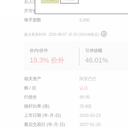
买入/卖出价
0.096
/
0.097
开市价
0.098
每手股数
5,000
最后更新时间:
2026-08-07 16:20 (15分钟延迟)
价内/价外
引伸波幅
19.3% 价外
46.01%
相关资产
阿里巴巴
购 / 沽
认沽
行使价
99.95
槓杆比率 (倍)
25.8倍
上市日期
(年-月-日)
2026-03-23
最后交易日
(年-月-日)
2027-01-20