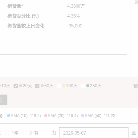
最
街货量
*
4.36百万
街货百分比
(%)
4.36%
街货量较
上日变化
-35,000
10天
20天
50天
100天
250天
辅
定
.8
SMA (10): 119.27
SMA (20): 116.47
SMA (50): 111.23
度
1年
所有
由
至