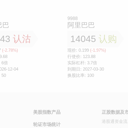
9988
巴巴
阿里巴巴
343
认沽
14045
认购
7
(-2.78%)
现价:
0.199
(-1.97%)
9.68
行使价:
123.88
6倍
实际杠杆:
3.7倍
026-12-04
到期日:
2027-03-30
50
换股比率:
100
美股指数产品
正股数据及
港股通资金流
轮证市场统计