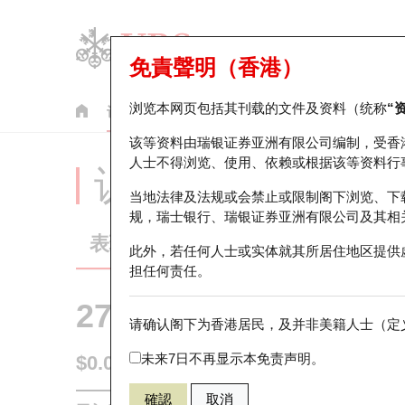
免責聲明（香港）
浏览本网页包括其刊载的文件及资料（统称
“
认股证
牛熊证
美股指数产品
轮证市场统计
该等资料由瑞银证券亚洲有限公司编制，受香
人士不得浏览、使用、依赖或根据该等资料行
认股证分析仪
当地法律及法规或会禁止或限制阁下浏览、下
规，瑞士银行、瑞银证券亚洲有限公司及其相
表现
街货统计
比较
此外，若任何人士或实体就其所居住地区提供
担任何责任。
27306 瑞银
认沽
请确认阁下为香港居民，及并非美籍人士（定义
9988 阿里巴
未来7日不再显示本免责声明。
$0.096
0.003
(-3.03%)
即时
確認
取消