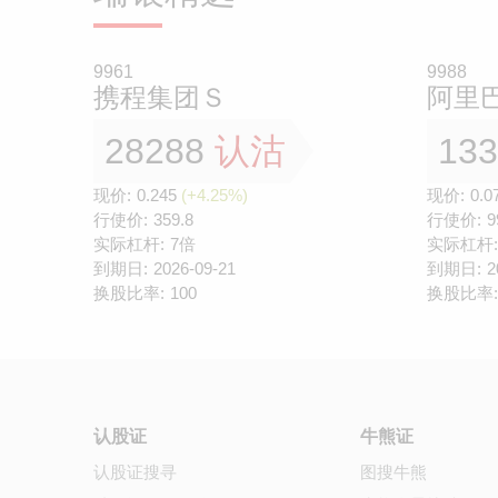
9961
9988
携程集团Ｓ
阿里
28288
认沽
13
现价:
0.245
(+4.25%)
现价:
0.0
行使价:
359.8
行使价:
9
实际杠杆:
7倍
实际杠杆:
到期日:
2026-09-21
到期日:
2
换股比率:
100
换股比率:
认股证
牛熊证
认股证搜寻
图搜牛熊