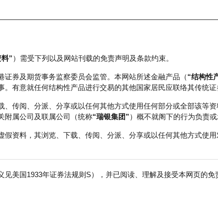
资料”
）需受下列以及网站刊载的免责声明及条款约束。
正股数据及市场统计
瑞银轮证教室
港证券及期货事务监察委员会监管。本网站所述金融产品（
“结构性
事。有意就任何结构性产品进行交易的其他国家居民应联络其传统证
载、传阅、分派、分享或以任何其他方式使用任何部分或全部该等资
关附属公司及联属公司（统称
“瑞银集团”
）概不就阁下的行为负责或
虚假资料，其浏览、下载、传阅、分派、分享或以任何其他方式使用
见美国1933年证券法规则S），并已阅读、理解及接受本网页的
巴
免