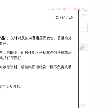
本结构性产品并无抵押品
+852 2971 6668
ol-hkwarrants@ubs.com
繁
/
简
/
EN
产品”
）仅针对及拟向
香港
居民发售。香港境外
券商。
料，若阁下于所居住地区违反其任何法律或法
承担任何责任。
对该等资料，瑞银集团拒绝及一概不负责或承
责声明及条款
。
前收市价
即市走势
0.106