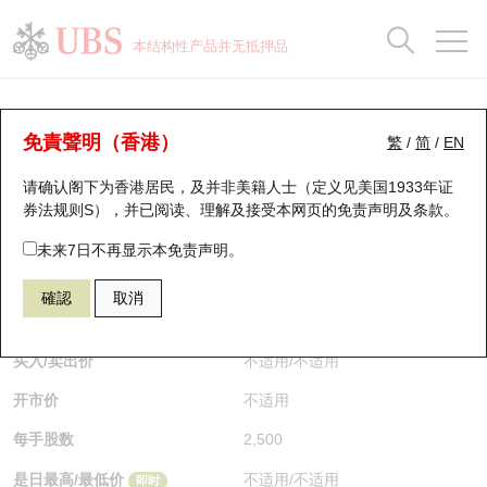
正股数据及市场统计
认股证分析仪
牛熊证分析仪
轮证市场统计
港股通资金流
瑞银轮证教室
认股证
牛熊证
本结构性产品并无抵押品
认股证搜寻
表现
图搜牛熊
表现
十大成交
港股通资金流
十大成交
瑞银轮证教室
认股证分析仪
瑞银认股证一览
街货统计
街货统计
十大升幅/跌幅
正股分析仪
持股比重
每月轮证大市专题
牛熊全景快搜
免責聲明（香港）
繁
/
简
/
EN
表现
街货统计
比较
请确认阁下为香港居民，及并非美籍人士（定义见美国1933年证
新发行瑞银认股证
比较
牛熊证搜寻
比较
十大认股证成交分布
二十大活跃股份
显示所有持股比重
轮证专栏
券法规则S），并已阅读、理解及接受本网页的
免责声明及条款
。
即将到期认股证
牛熊证街货分布图
十天股证占大市成交
恒指成份股
讲座及教育短片
27131 瑞银
认购
未来7日不再显示本免责声明。
2333 长城汽车
確認
取消
认股证到期结算价查找
正股牛熊证列表
资金流
国指成份股
认股证投资者教育
$0.014
即时
认股证分析仪
新发行瑞银牛熊证
街货统计
科指成份股
牛熊证投资者教育
买入/卖出价
不适用
/
不适用
开市价
不适用
认股证速算机
已收回牛熊证剩余价值
三十大平均引伸波幅
相关资产沽空
认股证牛熊证常问问题
每手股数
2,500
引伸波幅比较图
即将到期牛熊证
业绩及经济日历
是日最高/最低价
不适用
/
不适用
即时