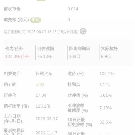
认股证/牛熊证日志
牛熊证到期结算价查找
中资ETFs溢价比较
前收市价
0.014
成交额 (港元)
0
即时
认股证文件及公告
牛熊证分析仪
AH 股价对照
最后更新时间:
2026-08-07 16:35 (15分钟延迟)
认股证文件及公告 (瑞信)
牛熊证速算机
即市板块表现
价内/价外
引伸波幅
距离到期日
实际槓杆
牛熊证文件及公告
ADR
101.3% 价外
75.13%
108日
6.9倍
牛熊证文件及公告 (瑞信)
收市竞价变化
相关资产
长城汽车
溢价 (%)
102.1%
购 / 沽
认购
打和点
17.41
行使价
17.34
对冲值 (%)
5.61%
引伸波幅
槓杆比率 (倍)
123.1倍
7.19%
敏感度 (%)
上市日期
2026-03-17
10日正股
(年-月-日)
32.5%
历史波幅 (%)
最后交易日
2026-11-17
30日正股