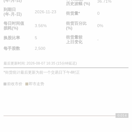
(年-月-日)
36.71%
历史波幅 (%)
到期日
2026-11-23
街货量
*
0
(年-月-日)
每日时间值
街货百分比
3.56%
0%
损耗(%)
(%)
街货量较
换股比率
5
-
上日变化
每手股数
2,500
最后更新时间: 2026-08-07 16:35 (15分钟延迟)
*
街货统计最后更新为前一个交易日下午4时正
前收市价
即市走势
0.014
0.014